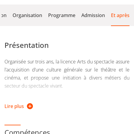
ion
Organisation
Programme
Admission
Et après
Présentation
Organisée sur trois ans, la licence Arts du spectacle assure
l’acquisition d’une culture générale sur le théâtre et le
cinéma, et propose une initiation à divers métiers du
secteur du spectacle vivant.
Les cours proposés associent les connaissances
Lire plus
théoriques (histoire et esthétique, études de textes,
analyses de spectacles, politiques culturelles), et
l’expérience pratique (jeu d’acteur, régie plateau, ateliers
Compétences
de mise en scène, de programmation ou de réalisation…),