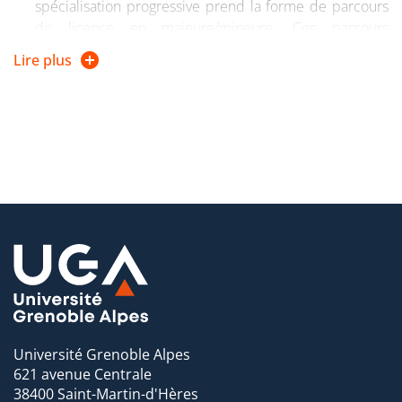
spécialisation progressive prend la forme de parcours
de licence en majeure/mineure. Ces parcours
permettent d’associer à une discipline principale
Lire plus
(majeure) une autre discipline (mineure)
Les formations accessibles en mineure aux étudiants
de la mention Arts du spectacle sont : Information-
communication (Grenoble) / Lettres modernes
(Valence)
Université Grenoble Alpes
621 avenue Centrale
38400 Saint-Martin-d'Hères