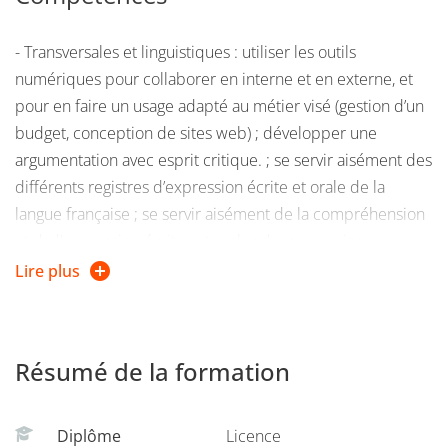
et comportent un volet pré-professionnalisant (gestion de
budget, administration, médiation, informatique etc).
- Transversales et linguistiques : utiliser les outils
numériques pour collaborer en interne et en externe, et
L’étudiant inscrit dans la mention suit chaque année :
pour en faire un usage adapté au métier visé (gestion d’un
budget, conception de sites web) ; développer une
Des enseignements fondamentaux (UEF)
argumentation avec esprit critique. ; se servir aisément des
Langue vivante étrangère (LVE)
différents registres d’expression écrite et orale de la
langue française ; se servir aisément de la compréhension
Offre de formation complémentaire (OFC) :
et de l’expression écrites et orales dans au moins une
langue vivante étrangère
Lire plus
ATTENTION :
Le parcours monodisciplinaire n’est pas
- Préprofessionnelles : travailler en équipe autant qu’en
proposé sur le site de Valence.
autonomie et responsabilité au service d’un projet ; se
Résumé de la formation
mettre en recul d’une situation, s’auto évaluer et se
La formation est organisée, pour chaque semestre, en 3
remettre en question pour apprendre ; identifier et situer
blocs :
les champs professionnels potentiellement en relation
Diplôme
Licence