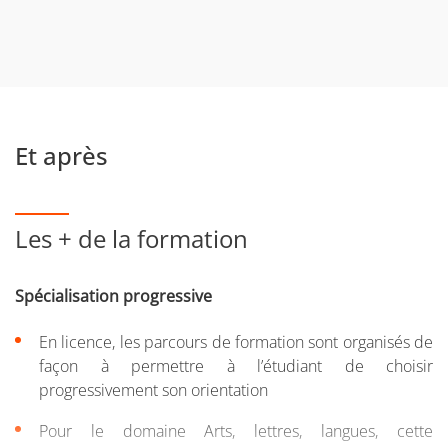
contenus diversifiés
Disposer d’un bon niveau dans au moins une langue
étrangère (niveau B) : cette mention comporte
obligatoirement des enseignements de langues
vivantes. La maîtrise d’au moins une langue au niveau
baccalauréat est donc indispensable
Et après
Pouvoir travailler de façon autonome, organiser son
travail et faire preuve de curiosité intellectuelle : cet
Les + de la formation
attendu marque l’importance, pour la formation, de la
capacité du candidat à travailler de façon autonome.
Comme beaucoup de formations universitaires, la
Spécialisation progressive
licence Arts du spectacle laisse en effet une place
substantielle à l’organisation et au travail personnel. Elle
En licence, les parcours de formation sont organisés de
suppose également une ouverture au monde et plus
façon à permettre à l’étudiant de choisir
particulièrement au monde de l’art
progressivement son orientation
Etre sensibilisé aux pratiques de la discipline artistique
Pour le domaine Arts, lettres, langues, cette
visée