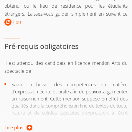
obtenu, ou le lieu de résidence pour les étudiants
d'études
étrangers. Laissez-vous guider simplement en suivant ce
ou si vous suiviez une formation sous le régime
lien
formation continue l’une des 2 années précédentes
ou si vous êtes salarié, demandeur d'emploi, travailleur
Pré-requis obligatoires
indépendant
Si vous n'avez pas le diplôme requis pour intégrer la
Il est attendu des candidats en licence mention Arts du
formation, vous pouvez entreprendre une démarche
spectacle de :
de
validation des acquis personnels et professionnels
(VAPP)
Savoir mobiliser des compétences en matière
d’expression écrite et orale afin de pouvoir argumenter
Pour plus d'informations, consultez la page web de la
un raisonnement. Cette mention suppose en effet des
Direction de la formation continue et de l’apprentissage
qualités dans la compréhension fine de textes de toute
nature et de solides capacités d’expression, à l’écrit
comme à l’oral, afin de pouvoir argumenter, construire
un raisonnement, synthétiser, produire et traiter des
Lire plus