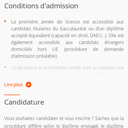
Conditions d'admission
La première année de licence est accessible aux
candidats titulaires du baccalauréat ou d’un diplôme
accepté équivalent (capacité en droit, DAEU…). Elle est
également accessible aux candidats étrangers
domiciliés hors UE (procédure de demande
d’admission préalable)
La deuxième et la troisième année sont accessibles aux
étudiants titulaires de 60 ou 120 crédits ECTS obtenus
dans ce même cursus ou via une validation (d’acquis ou
Lire plus
d’études) selon les conditions déterminées par
l’université ou la formation
Candidature
Public formation continue : Vous relevez de la formation
continue :
Vous souhaitez candidater et vous inscrire ? Sachez que la
procédure diffère selon le diplôme envisagé, le diplôme
si vous reprenez vos études après 2 ans d'interruption