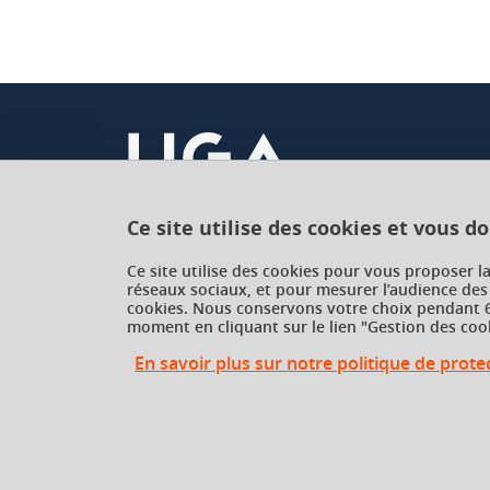
Ce site utilise des cookies et vous d
Université Grenoble Alpes
Ce site utilise des cookies pour vous proposer l
réseaux sociaux, et pour mesurer l’audience des
621 avenue Centrale
cookies. Nous conservons votre choix pendant 6
38400 Saint-Martin-d'Hères
moment en cliquant sur le lien "Gestion des cook
France
En savoir plus sur notre politique de prot
Gestion des cookies
Gestion des cookies