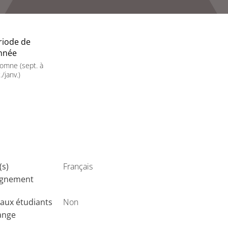
riode de
année
omne (sept. à
./janv.)
(s)
Français
ignement
aux étudiants
Non
ange