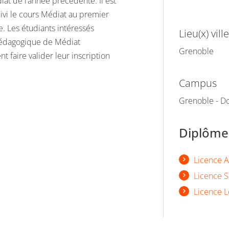
diat de l’année précédente. Il est
vi le cours Médiat au premier
. Les étudiants intéressés
Lieu(x) ville
pédagogique de Médiat
Grenoble
ent faire valider leur inscription
Campus
Grenoble - Do
Diplômes
Licence A
Licence S
Licence L