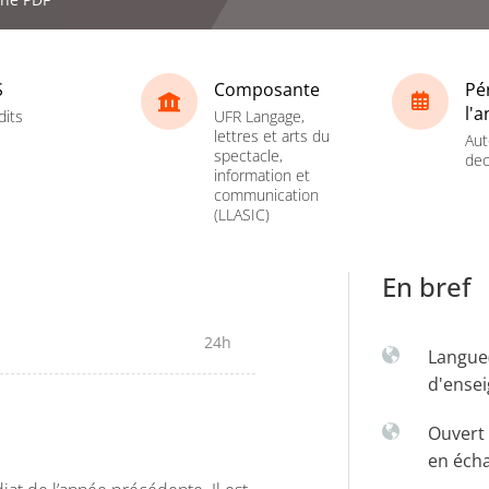
S
Composante
Pé
l'
dits
UFR Langage,
lettres et arts du
Aut
spectacle,
dec
information et
communication
(LLASIC)
En bref
24h
Langue
d'ense
Ouvert 
en éch