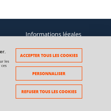
Informations légales
Données personnelles
er.
ACCEPTER TOUS LES COOKIES
Plan du site
ur les
 ces
rsaux à
Mentions légales
PERSONNALISER
Crédits
Accessibilité : non conforme
REFUSER TOUS LES COOKIES