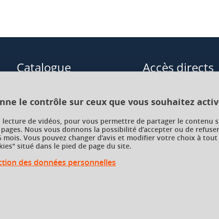
Catalogue
Accès directs
Formations initiales
Cours de langue
onne le contrôle sur ceux que vous souhaitez activ
Formations en alternance
Formations à distance
a lecture de vidéos, pour vous permettre de partager le contenu s
 pages. Nous vous donnons la possibilité d’accepter ou de refuser
Formations courtes
Enseignements transve
 mois. Vous pouvez changer d’avis et modifier votre choix à tout
choix (ETC)
ies" situé dans le pied de page du site.
Recherche par facultés, écoles,
instituts
ection des données personnelles