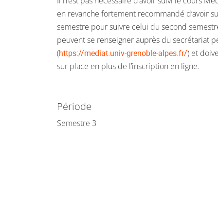
Il n’est pas nécessaire d’avoir suivi le cours Mé
en revanche fortement recommandé d’avoir sui
semestre pour suivre celui du second semestre
peuvent se renseigner auprès du secrétariat 
(
https://mediat.univ-grenoble-alpes.fr/
) et doiv
sur place en plus de l’inscription en ligne.
Période
Semestre 3