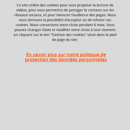
Ce site utilise des cookies pour vous proposer la lecture de
vidéos, pour vous permettre de partager le contenu sur les
réseaux sociaux, et pour mesurer l’audience des pages. Nous
Niveau d'étude
ECTS
vous donnons la possibilité d’accepter ou de refuser ces
Bac +3
3 crédits
cookies. Nous conservons votre choix pendant 6 mois. Vous
pouvez changer d’avis et modifier votre choix à tout moment
en cliquant sur le lien "Gestion des cookies" situé dans le pied
Composante
de page du site.
UFR Langage, lettres
et arts du spectacle,
information et
En savoir plus sur notre politique de
communication
protection des données personnelles
(LLASIC)
Description