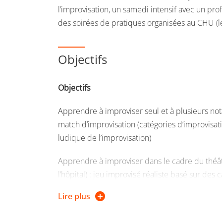
l’improvisation, un samedi intensif avec un pro
des soirées de pratiques organisées au CHU (le
Objectifs
Objectifs
Apprendre à improviser seul et à plusieurs n
match d’improvisation (catégories d’improvisatio
ludique de l’improvisation)
Apprendre à improviser dans le cadre du théâ
l’hôpital) : jeu improvisé réaliste basé sur des
Lire plus
Réfléchir aux rapports entre art et santé, théâtr
Rencontrer des étudiants en médecine pour 