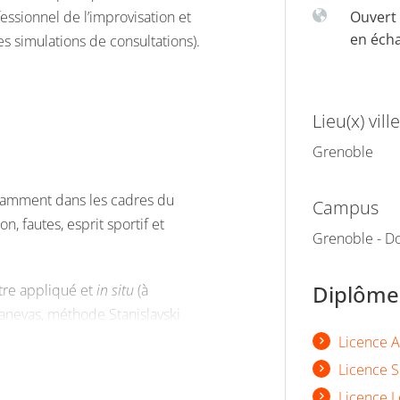
fessionnel de l’improvisation et
Ouvert 
en éch
s simulations de consultations).
Lieu(x) ville
Grenoble
otamment dans les cadres du
Campus
n, fautes, esprit sportif et
Grenoble - Do
Diplômes
tre appliqué et
in situ
(à
 canevas, méthode Stanislavski
Licence A
e et soin
Licence S
Licence L
échanger