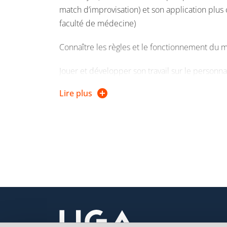
match d’improvisation) et son application plus 
faculté de médecine)
Connaître les règles et le fonctionnement du 
Jouer et développer son travail sur le personna
situation de jeu réaliste en dehors d’un platea
Lire plus
Penser la notion de théâtre appliqué, réfléchir 
théâtrales dans un contexte de soin