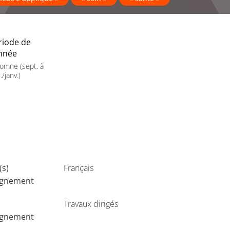
riode de
année
omne (sept. à
./janv.)
(s)
Français
ignement
Travaux dirigés
ignement