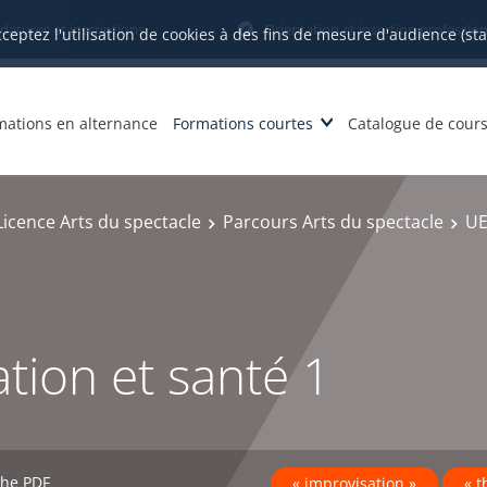
datures et inscriptions
Orientation et insertion profession
cceptez l'utilisation de cookies à des fins de mesure d'audience (st
mations en alternance
Formations courtes
Catalogue de cour
Licence Arts du spectacle
Parcours Arts du spectacle
UE
ation et santé 1
che PDF
« improvisation »
« t