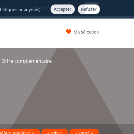
FR
nelle
Accepter
Refuser
atistiques anonymes).
Ma sélection
s
 Offre complémentaire
héâtre appliqué »
« soin »
« santé »