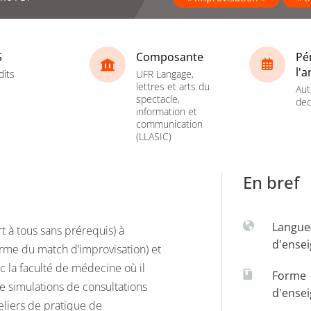
S
Composante
Pé
l'
dits
UFR Langage,
lettres et arts du
Aut
spectacle,
dec
information et
communication
(LLASIC)
En bref
Langue
ert à tous sans prérequis) à
d'ense
orme du match d’improvisation) et
c la faculté de médecine où il
Forme
de simulations de consultations
d'ense
teliers de pratique de