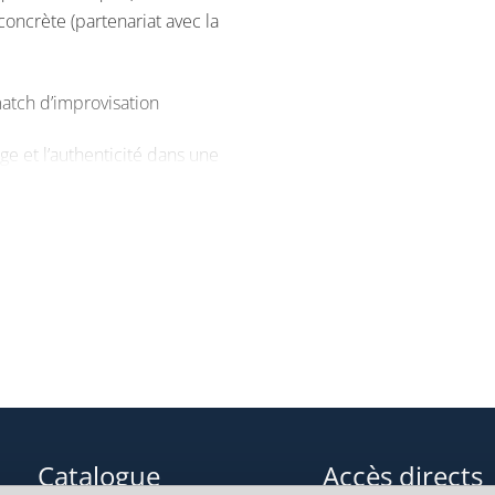
concrète (partenariat avec la
match d’improvisation
ge et l’authenticité dans une
u de théâtre
à l’utilité des méthodes
Catalogue
Accès directs