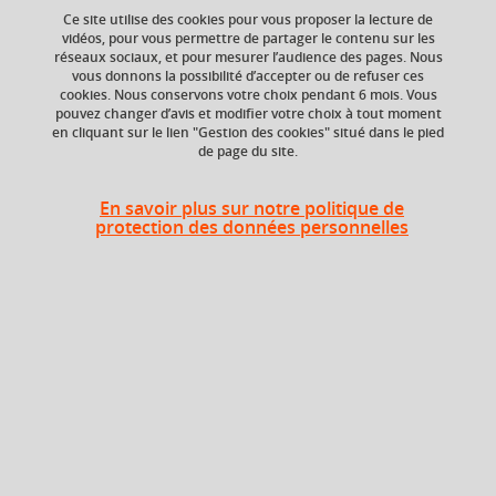
Ce site utilise des cookies pour vous proposer la lecture de
dramaturgie
mise en scène
19e siècle
vidéos, pour vous permettre de partager le contenu sur les
réseaux sociaux, et pour mesurer l’audience des pages. Nous
20e siècle.
vous donnons la possibilité d’accepter ou de refuser ces
cookies. Nous conservons votre choix pendant 6 mois. Vous
pouvez changer d’avis et modifier votre choix à tout moment
en cliquant sur le lien "Gestion des cookies" situé dans le pied
de page du site.
Niveau d'étude
ECTS
Bac +3
2 crédits
En savoir plus sur notre politique de
protection des données personnelles
Composante
UFR Langage, lettres
et arts du spectacle,
information et
communication
(LLASIC)
Description