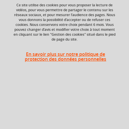
Ce site utilise des cookies pour vous proposer la lecture de
vidéos, pour vous permettre de partager le contenu sur les
Ajouter à la sélection
Télécharger la fiche PDF
réseaux sociaux, et pour mesurer l’audience des pages. Nous
vous donnons la possibilité d’accepter ou de refuser ces
cookies. Nous conservons votre choix pendant 6 mois. Vous
Lecture
lecture littéraire
enseignement
pouvez changer d’avis et modifier votre choix à tout moment
en cliquant sur le lien "Gestion des cookies" situé dans le pied
théories de la réception
+ 1
de page du site.
En savoir plus sur notre politique de
protection des données personnelles
Niveau d'étude
ECTS
Bac +3
3 crédits
Composante
Période de l'année
UFR Langage, lettres
Automne (sept. à
et arts du spectacle,
dec./janv.)
information et
communication
(LLASIC)