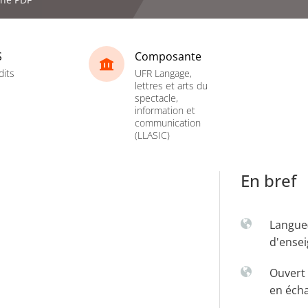
S
Composante
dits
UFR Langage,
lettres et arts du
spectacle,
information et
communication
(LLASIC)
En bref
Langue
d'ense
Ouvert 
en éch