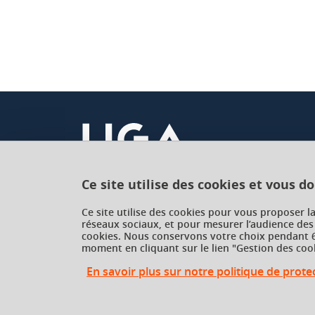
Ce site utilise des cookies et vous d
Université Grenoble Alpes
Ce site utilise des cookies pour vous proposer l
réseaux sociaux, et pour mesurer l’audience des
621 avenue Centrale
cookies. Nous conservons votre choix pendant 6
38400 Saint-Martin-d'Hères
moment en cliquant sur le lien "Gestion des cook
France
En savoir plus sur notre politique de prot
Gestion des cookies