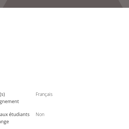
(s)
Français
ignement
aux étudiants
Non
ange