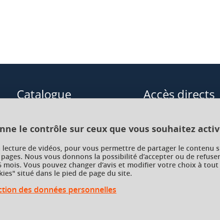
Catalogue
Accès directs
Formations initiales
Cours de langue
onne le contrôle sur ceux que vous souhaitez activ
Formations en alternance
Formations à distance
a lecture de vidéos, pour vous permettre de partager le contenu s
 pages. Nous vous donnons la possibilité d’accepter ou de refuser
Formations courtes
Enseignements transve
 mois. Vous pouvez changer d’avis et modifier votre choix à tout
choix (ETC)
ies" situé dans le pied de page du site.
Recherche par facultés, écoles,
instituts
ection des données personnelles