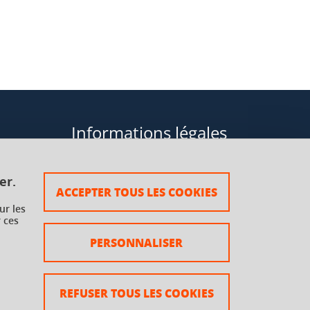
Informations légales
Données personnelles
er.
ACCEPTER TOUS LES COOKIES
Plan du site
ur les
 ces
rsaux à
Mentions légales
PERSONNALISER
Crédits
Accessibilité : non conforme
REFUSER TOUS LES COOKIES