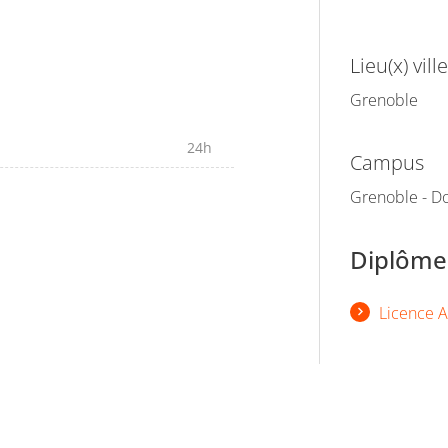
Lieu(x) ville
Grenoble
24h
Campus
Grenoble - Do
Diplômes
Licence A