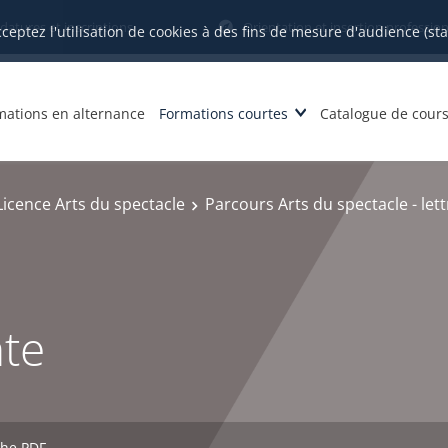
datures et inscriptions
Orientation et insertion profession
cceptez l'utilisation de cookies à des fins de mesure d'audience (st
mations en alternance
Formations courtes
Catalogue de cour
Licence Arts du spectacle
Parcours Arts du spectacle - le
nte
che PDF