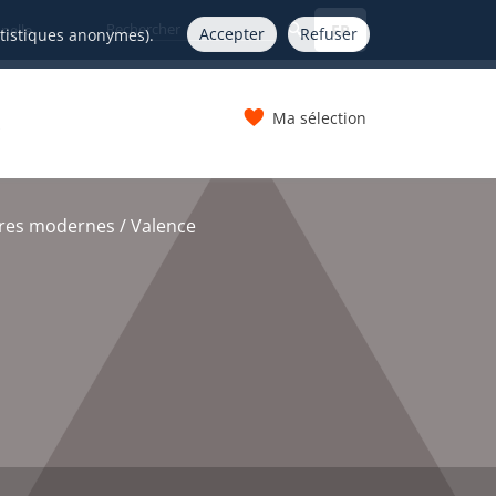
FR
nelle
Accepter
Refuser
atistiques anonymes).
Ma sélection
s
ttres modernes / Valence