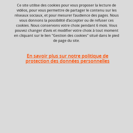
Ce site utilise des cookies pour vous proposer la lecture de
« arts de la scène »
« dramaturgie »
vidéos, pour vous permettre de partager le contenu sur les
réseaux sociaux, et pour mesurer l’audience des pages. Nous
« époque moderne »
vous donnons la possibilité d’accepter ou de refuser ces
cookies. Nous conservons votre choix pendant 6 mois. Vous
pouvez changer d’avis et modifier votre choix à tout moment
en cliquant sur le lien "Gestion des cookies" situé dans le pied
de page du site.
Niveau d'étude
ECTS
Bac +1
2 crédits
En savoir plus sur notre politique de
protection des données personnelles
Composante
UFR Langage, lettres
et arts du spectacle,
information et
communication
(LLASIC)
Description