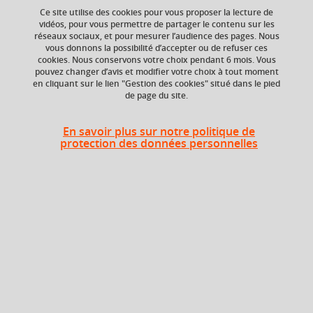
Ce site utilise des cookies pour vous proposer la lecture de
Ajouter à la sélection
Télécharger la fiche PDF
vidéos, pour vous permettre de partager le contenu sur les
réseaux sociaux, et pour mesurer l’audience des pages. Nous
vous donnons la possibilité d’accepter ou de refuser ces
Réalisation
production
diffusion
cookies. Nous conservons votre choix pendant 6 mois. Vous
pouvez changer d’avis et modifier votre choix à tout moment
processus de création
en cliquant sur le lien "Gestion des cookies" situé dans le pied
de page du site.
En savoir plus sur notre politique de
Niveau d'étude
ECTS
protection des données personnelles
Bac +1
3 crédits
Composante
UFR Langage, lettres
et arts du spectacle,
information et
communication
(LLASIC)
Description