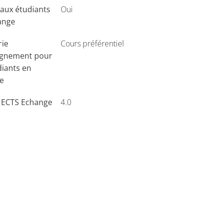
aux étudiants
Oui
ange
rie
Cours préférentiel
ignement pour
diants en
e
s ECTS Echange
4.0