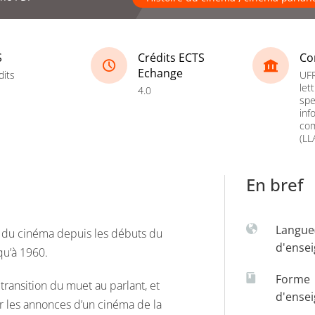
S
Crédits ECTS
Co
Echange
dits
UFR
let
4.0
spe
inf
co
(LL
En bref
Langue
e du cinéma depuis les débuts du
d'ense
qu’à 1960.
Forme
ransition du muet au parlant, et
d'ense
r les annonces d’un cinéma de la