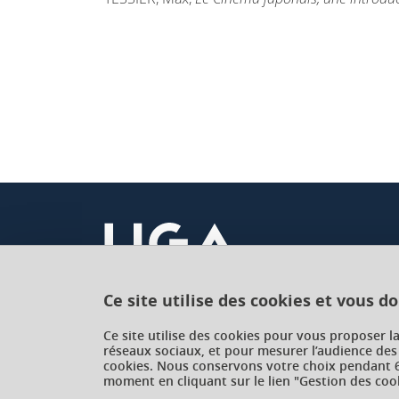
Ce site utilise des cookies et vous d
Université Grenoble Alpes
Ce site utilise des cookies pour vous proposer l
réseaux sociaux, et pour mesurer l’audience des
621 avenue Centrale
cookies. Nous conservons votre choix pendant 6
38400 Saint-Martin-d'Hères
moment en cliquant sur le lien "Gestion des cook
France