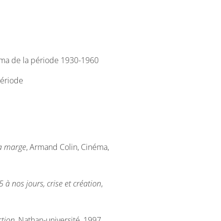
éma de la période 1930-1960
période
la marge
, Armand Colin, Cinéma,
 à nos jours, crise et création
,
ction
, Nathan-université, 1997