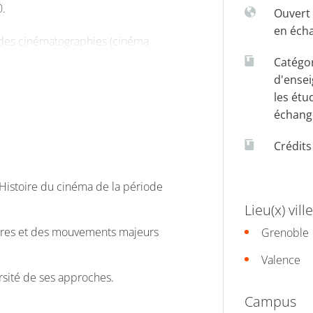
0.
Ouvert 
en éch
andes cinématographies (cinéma
urants esthétiques majeurs de la
Catégo
nts genres, le réalisme poétique
d'ense
les étu
eux certains cinéastes
échang
llini, en passant par Renoir ou
Crédit
 historienne, resituant les
Histoire du cinéma de la période
 s’appuiera sur une analyse
.
Lieu(x) ville
gures et des mouvements majeurs
Grenoble
Valence
rsité de ses approches.
Campus