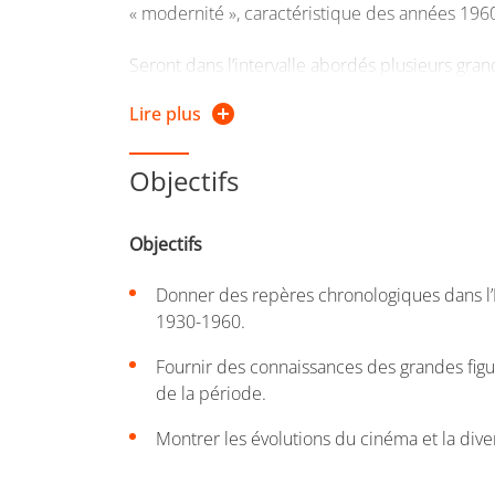
« modernité », caractéristique des années 196
Seront dans l’intervalle abordés plusieurs gr
américain, italien, français, japonais…), les co
Lire plus
période (le cinéma hollywoodien et ses différe
français, le néoréalisme italien…), et à travers 
Objectifs
d’importance dans la période (de Hawks à Rosse
Kurosawa).
Objectifs
Le cours n’offrira pas une approche uniquement
Donner des repères chronologiques dans l’
œuvres dans leur contexte de production, mais
1930-1960.
esthétique des séquences jalonnant la période
Fournir des connaissances des grandes fi
de la période.
Montrer les évolutions du cinéma et la dive