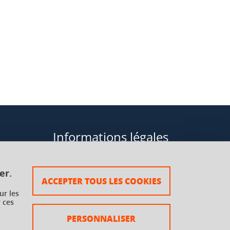
Informations légales
Données personnelles
er.
ACCEPTER TOUS LES COOKIES
Plan du site
ur les
 ces
rsaux à
Mentions légales
PERSONNALISER
Crédits