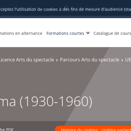
datures et inscriptions
Orientation et insertion profession
cceptez l'utilisation de cookies à des fins de mesure d'audience (st
mations en alternance
Formations courtes
Catalogue de cour
Licence Arts du spectacle
Parcours Arts du spectacle
UE
éma (1930-1960)
che PDF
Histoire du cinéma ; cinéma parlant