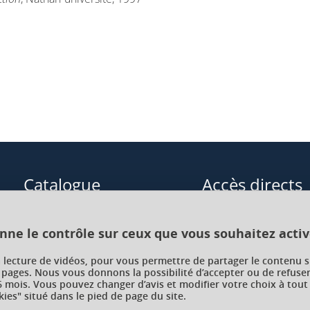
Catalogue
Accès directs
Formations initiales
Cours de langue
onne le contrôle sur ceux que vous souhaitez activ
Formations en alternance
Formations à distance
a lecture de vidéos, pour vous permettre de partager le contenu s
 pages. Nous vous donnons la possibilité d’accepter ou de refuser
Formations courtes
Enseignements transve
 mois. Vous pouvez changer d’avis et modifier votre choix à tout
choix (ETC)
ies" situé dans le pied de page du site.
Recherche par facultés, écoles,