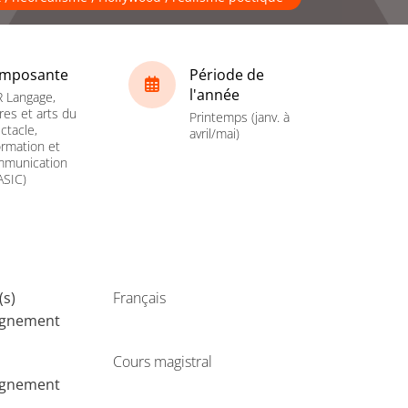
mposante
Période de
l'année
 Langage,
tres et arts du
Printemps (janv. à
ctacle,
avril/mai)
ormation et
mmunication
ASIC)
(s)
Français
ignement
Cours magistral
ignement