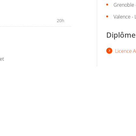
Grenoble -
Valence -
20h
Diplômes
Licence A
et