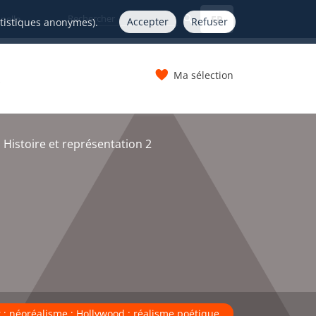
FR
nelle
Accepter
Refuser
atistiques anonymes).
Ma sélection
s
 Histoire et représentation 2
 ; néoréalisme ; Hollywood ; réalisme poétique