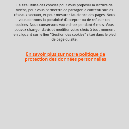
elle interagit avec ses nombreux partenaires pour
Ce site utilise des cookies pour vous proposer la lecture de
accompagner l’évolution de la société.
vidéos, pour vous permettre de partager le contenu sur les
réseaux sociaux, et pour mesurer l’audience des pages. Nous
vous donnons la possibilité d’accepter ou de refuser ces
cookies. Nous conservons votre choix pendant 6 mois. Vous
pouvez changer d’avis et modifier votre choix à tout moment
Les structures académiques
en cliquant sur le lien "Gestion des cookies" situé dans le pied
de page du site.
Les composantes académiques
En savoir plus sur notre politique de
protection des données personnelles
Les composantes académiques de l’Université Grenoble
Alpes ont vocation à porter les dimensions formation,
formation tout au long de la vie, recherche et innovation.
Elles sont dotées d’une gouvernance, de moyens financiers
et humains, et de conseils au regard de ces missions. La
plupart d’entre elles sont constituées de composantes
élémentaires.
Grenoble INP, Institut d'ingénierie et
de management