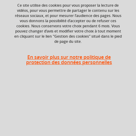
Ajouter à la sélection
Télécharger la fiche PDF
Ce site utilise des cookies pour vous proposer la lecture de
vidéos, pour vous permettre de partager le contenu sur les
linguistique
didactique
réseaux sociaux, et pour mesurer l’audience des pages. Nous
vous donnons la possibilité d’accepter ou de refuser ces
cookies. Nous conservons votre choix pendant 6 mois. Vous
pouvez changer d’avis et modifier votre choix à tout moment
en cliquant sur le lien "Gestion des cookies" situé dans le pied
Niveau d'étude
ECTS
de page du site.
Bac +3
3 crédits
En savoir plus sur notre politique de
Composante
protection des données personnelles
UFR Langage, lettres
et arts du spectacle,
information et
communication
(LLASIC)
Description
Ce cours articule connaissances linguistiques et