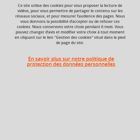
Ce site utilise des cookies pour vous proposer la lecture de
vidéos, pour vous permettre de partager le contenu sur les
réseaux sociaux, et pour mesurer l’audience des pages. Nous
Niveau d'étude
ECTS
vous donnons la possibilité d’accepter ou de refuser ces
Bac +2
3 crédits
cookies. Nous conservons votre choix pendant 6 mois. Vous
pouvez changer d’avis et modifier votre choix à tout moment
en cliquant sur le lien "Gestion des cookies" situé dans le pied
Composante
de page du site.
UFR Langage, lettres
et arts du spectacle,
information et
En savoir plus sur notre politique de
communication
protection des données personnelles
(LLASIC)
Heures d'enseignement
UE Langue vivante - TD
TD
24h
Période
Semestre 4