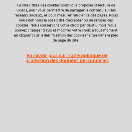
Ce site utilise des cookies pour vous proposer la lecture de
vidéos, pour vous permettre de partager le contenu sur les
réseaux sociaux, et pour mesurer l’audience des pages. Nous
Niveau d'étude
ECTS
vous donnons la possibilité d’accepter ou de refuser ces
Bac +1
3 crédits
cookies. Nous conservons votre choix pendant 6 mois. Vous
pouvez changer d’avis et modifier votre choix à tout moment
en cliquant sur le lien "Gestion des cookies" situé dans le pied
Composante
de page du site.
UFR Langage, lettres
et arts du spectacle,
information et
En savoir plus sur notre politique de
communication
protection des données personnelles
(LLASIC)
Heures d'enseignement
Atelier du spectacteur - TD
TD
24h
Période
Semestre 2