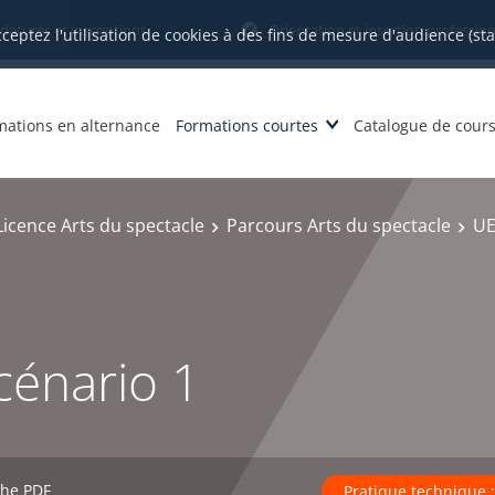
datures et inscriptions
Orientation et insertion profession
cceptez l'utilisation de cookies à des fins de mesure d'audience (st
mations en alternance
Formations courtes
Catalogue de cour
Licence Arts du spectacle
Parcours Arts du spectacle
UE
cénario 1
che PDF
Pratique technique ;