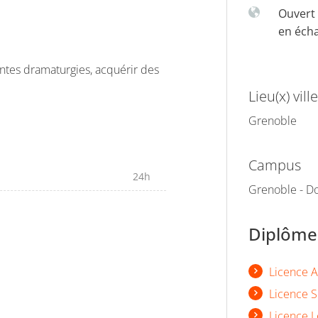
Ouvert 
en éch
érentes dramaturgies, acquérir des
Lieu(x) ville
Grenoble
Campus
24h
Grenoble - Do
Diplômes
Licence A
Licence S
Licence L