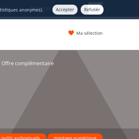
FR
nelle
Accepter
Refuser
atistiques anonymes).
Ma sélection
s
 Offre complémentaire
 outils audiovisuels
montage numérique