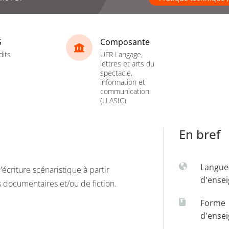
S
Composante
dits
UFR Langage,
lettres et arts du
spectacle,
information et
communication
(LLASIC)
En bref
Langue
'écriture scénaristique à partir
d'ense
s documentaires et/ou de fiction.
Forme
d'ense