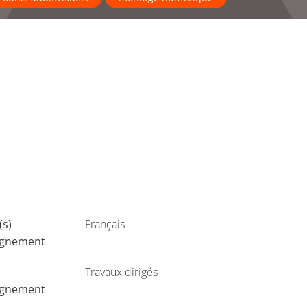
(s)
Français
ignement
Travaux dirigés
ignement