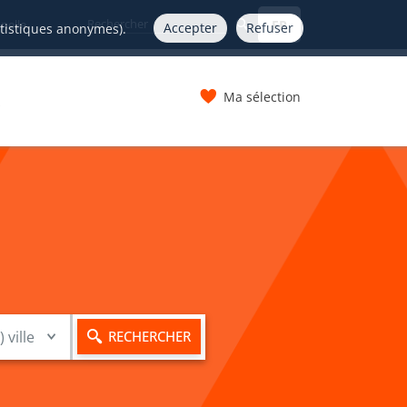
FR
nelle
Accepter
Refuser
atistiques anonymes).
Ma sélection
s
le
Mots-clés
) ville
RECHERCHER