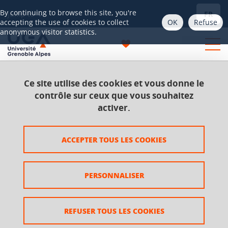
Gestion des cookies
By continuing to browse this site, you're
FR
Jump to
OK
Refuse
accepting the use of cookies to collect
anonymous visitor statistics.
Ce site utilise des cookies et vous donne le
Home
contrôle sur ceux que vous souhaitez
activer.
Catalog
ACCEPTER TOUS LES COOKIES
PERSONNALISER
Catalog 2021
REFUSER TOUS LES COOKIES