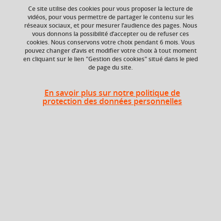
Ce site utilise des cookies pour vous proposer la lecture de
vidéos, pour vous permettre de partager le contenu sur les
réseaux sociaux, et pour mesurer l’audience des pages. Nous
vous donnons la possibilité d’accepter ou de refuser ces
cookies. Nous conservons votre choix pendant 6 mois. Vous
pouvez changer d’avis et modifier votre choix à tout moment
en cliquant sur le lien "Gestion des cookies" situé dans le pied
de page du site.
En savoir plus sur notre politique de
Université Grenoble Alpes
protection des données personnelles
621 avenue Centrale
38400 Saint-Martin-d'Hères
France
Links
Sitemap
Contact and feedback