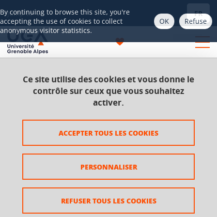
Gestion des cookies
By continuing to browse this site, you're
FR
Jump to
OK
Refuse
accepting the use of cookies to collect
anonymous visitor statistics.
Ce site utilise des cookies et vous donne le
List of contacts
contrôle sur ceux que vous souhaitez
activer.
Not sure whom to contact? Your contact person depends
on your question, field of study, and status.
ACCEPTER TOUS LES COOKIES
>
Read more on Université Grenoble Alpes website
PERSONNALISER
REFUSER TOUS LES COOKIES