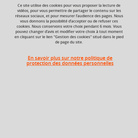
Ce site utilise des cookies pour vous proposer la lecture de
vidéos, pour vous permettre de partager le contenu sur les
réseaux sociaux, et pour mesurer l’audience des pages. Nous
vous donnons la possibilité d’accepter ou de refuser ces
cookies. Nous conservons votre choix pendant 6 mois. Vous
Université Grenoble Alpes
pouvez changer d’avis et modifier votre choix à tout moment
621 avenue Centrale
en cliquant sur le lien "Gestion des cookies" situé dans le pied
38400 Saint-Martin-d'Hères
de page du site.
France
En savoir plus sur notre politique de
protection des données personnelles
Links
Sitemap
Contact and feedback
Legal notice
Copyright
Personal data