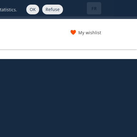
FR
nelle
OK
Refuse
atistics.
My wishlist