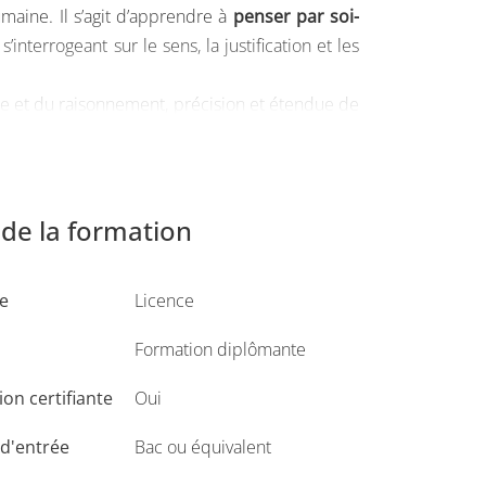
umaine. Il s’agit d’apprendre à
penser par soi-
’interrogeant sur le sens, la justification et les
elle et du raisonnement, précision et étendue de
galement une excellente formation
intellectuelle
de la formation
 culture intellectuelle et de consolider son
ons fondamentales de l'existence humaine et
e
Licence
ix ; toutefois le choix d'options de sociologie
et de se réorienter éventuellement dans ces
Formation diplômante
on certifiante
Oui
 sous réserve de validation de l’année de
le de poursuivre en 2e année des études de
d'entrée
Bac ou équivalent