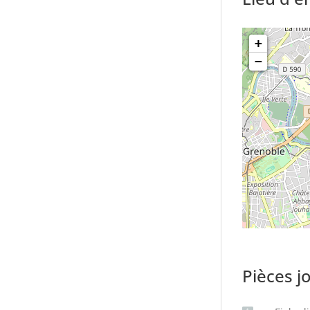
ources spécialisées pour
+
−
de leur exploitation
nceptuels de la philosophie pour
aines de façon critique et
 étrangère
etc.
Pièces j