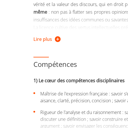
vérité et la valeur des discours, qui en droit
même
: non pas à flatter ses propres opinions, 
insuffisances des idées communes ou savantes
La licence cultive des vertus intellectuelles p
la culture générale, autonomie de la réflexio
Lire plus
générale
qui peut être mise à profit dans d’a
Le département de Philosophie de Grenoble 
Compétences
La licence de philosophie est une format
esprit d'analyse, son esprit de synthès
1) Le cœur des compétences disciplinaires
leurs enjeux contemporains
. Les étudian
en 1ère année, de sciences de l'informa
Maîtrise de l’expression française : savoir 
disciplines ou de les rejoindre une fois leu
aisance, clarté, précision, concision ; savo
La 1re année de la licence philosophie prop
Rigueur de l’analyse et du raisonnement : sa
licence suivie, de l’option santé (10 ECTS) et
discuter une définition ; savoir construire et
médecine, de maïeutique, d’odontologie, de p
argument ; savoir envisager les conséquen