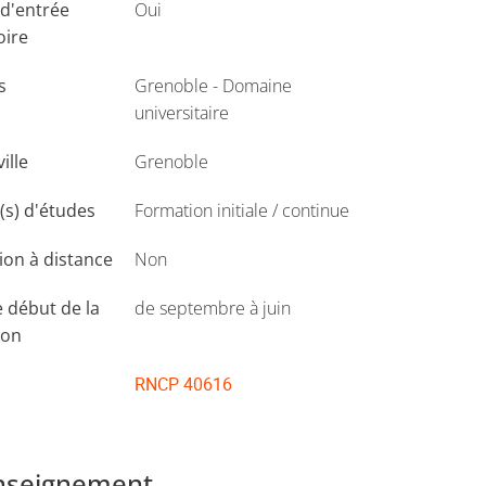
d'entrée
Oui
lulaire, histologie-biologie du
oire
s
Grenoble - Domaine
 classiques
universitaire
communication). Elles se poursuivent à partir de
ville
Grenoble
 ayant suivi et validé les trois années de ces
s) d'études
Formation initiale / continue
on à distance
Non
 début de la
de septembre à juin
ion
RNCP 40616
enseignement