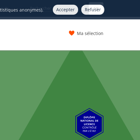
FR
nelle
Accepter
Refuser
atistiques anonymes).
Ma sélection
s