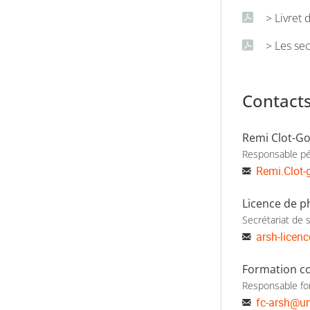
> Livret
> Les se
Contact
Remi Clot-G
Responsable p
Remi.Clot-
Licence de p
Secrétariat de s
arsh-licenc
Formation c
Responsable fo
fc-arsh
@
un