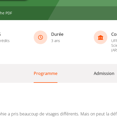
che PDF
S
Durée
Co
rédits
3 ans
UFR
Sci
(AR
Programme
Admission
hie a pris beaucoup de visages différents. Mais on peut la défi