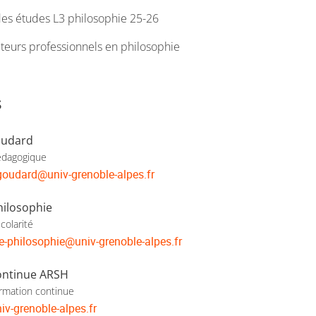
 des études L3 philosophie 25-26
cteurs professionnels en philosophie
s
oudard
édagogique
goudard
@
univ-grenoble-alpes.fr
hilosophie
colarité
e-philosophie
@
univ-grenoble-alpes.fr
ontinue ARSH
rmation continue
iv-grenoble-alpes.fr