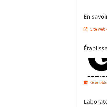
En savoi
Site web 
Établiss
Grenoble
Laborato