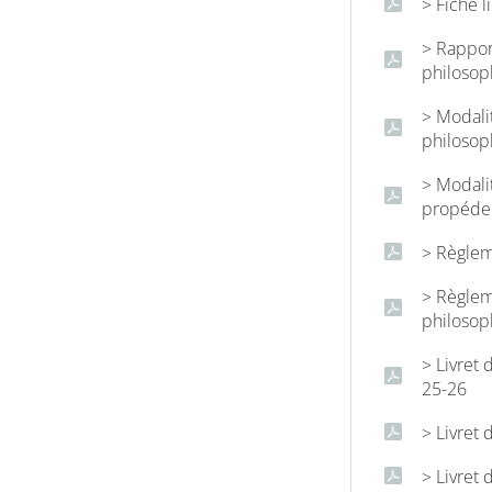
> Fiche 
> Rappor
philosop
> Modali
philosop
> Modali
propédeu
> Règlem
> Règlem
philosop
> Livret
25-26
> Livret
> Livret