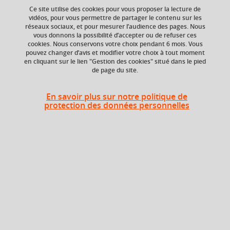
Ce site utilise des cookies pour vous proposer la lecture de
vidéos, pour vous permettre de partager le contenu sur les
Littérature
XIXe siècle
explication de texte
réseaux sociaux, et pour mesurer l’audience des pages. Nous
vous donnons la possibilité d’accepter ou de refuser ces
dissertation
cookies. Nous conservons votre choix pendant 6 mois. Vous
pouvez changer d’avis et modifier votre choix à tout moment
en cliquant sur le lien "Gestion des cookies" situé dans le pied
de page du site.
Niveau d'étude
ECTS
Bac +3
1 crédits
En savoir plus sur notre politique de
protection des données personnelles
Composante
Période de l'année
UFR Langage, lettres
Automne (sept. à
et arts du spectacle,
dec./janv.)
information et
communication
(LLASIC)
Description