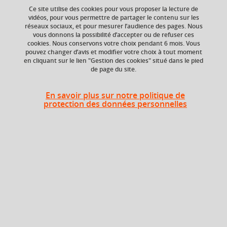
Ce site utilise des cookies pour vous proposer la lecture de
vidéos, pour vous permettre de partager le contenu sur les
réseaux sociaux, et pour mesurer l’audience des pages. Nous
vous donnons la possibilité d’accepter ou de refuser ces
ECTS
Composante
cookies. Nous conservons votre choix pendant 6 mois. Vous
6 crédits
UFR Arts et Sciences
pouvez changer d’avis et modifier votre choix à tout moment
Humaines (ARSH),
en cliquant sur le lien "Gestion des cookies" situé dans le pied
Département
de page du site.
Philosophie
En savoir plus sur notre politique de
Période de l'année
protection des données personnelles
Automne (sept. à
dec./janv.)
Heures d'enseignement
UE Philosophie TD - TD
TD
48h
Période