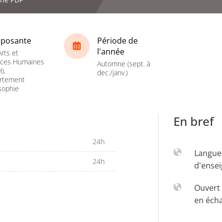
posante
Période de
l'année
rts et
nces Humaines
Automne (sept. à
),
dec./janv.)
rtement
sophie
En bref
24h
Langue
24h
d'ense
Ouvert 
en éch