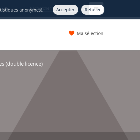
FR
nelle
Accepter
Refuser
atistiques anonymes).
Ma sélection
s
s (double licence)