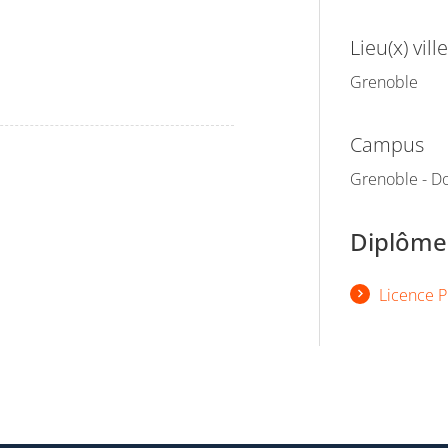
Lieu(x) ville
Grenoble
Campus
Grenoble - Do
Diplômes
Licence P