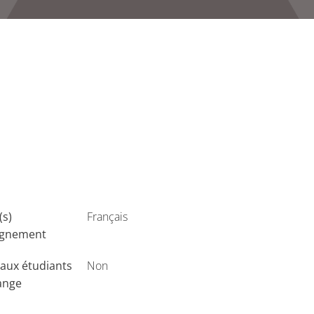
(s)
Français
ignement
aux étudiants
Non
ange