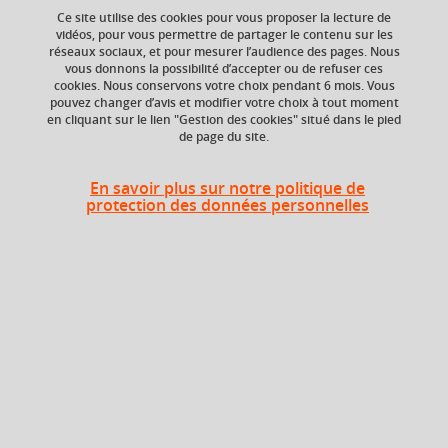
Ce site utilise des cookies pour vous proposer la lecture de
vidéos, pour vous permettre de partager le contenu sur les
réseaux sociaux, et pour mesurer l’audience des pages. Nous
vous donnons la possibilité d’accepter ou de refuser ces
ECTS
Composante
cookies. Nous conservons votre choix pendant 6 mois. Vous
3 crédits
UFR Arts et Sciences
pouvez changer d’avis et modifier votre choix à tout moment
Humaines (ARSH),
en cliquant sur le lien "Gestion des cookies" situé dans le pied
Département
de page du site.
Philosophie
En savoir plus sur notre politique de
Période de l'année
protection des données personnelles
Automne (sept. à
dec./janv.)
Heures d'enseignement
UE Philosophie générale - CM
CM
12h
UE Philosophie générale - TD
TD
12h