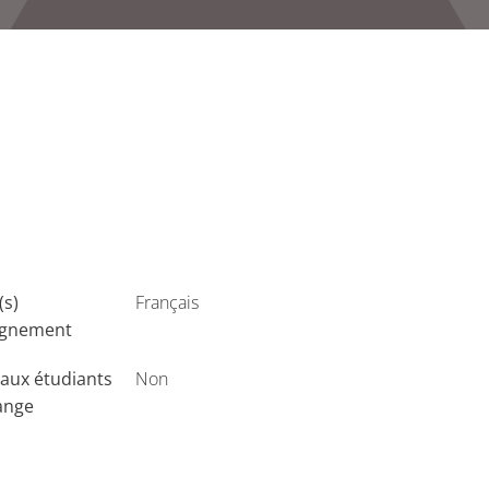
(s)
Français
ignement
aux étudiants
Non
ange