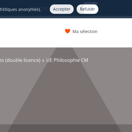
FR
nelle
Accepter
Refuser
atistiques anonymes).
Ma sélection
s
es (double licence)
UE Philosophie CM