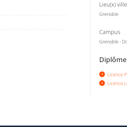
Lieu(x) ville
Grenoble
Campus
Grenoble - Do
Diplômes
Licence P
Licence L