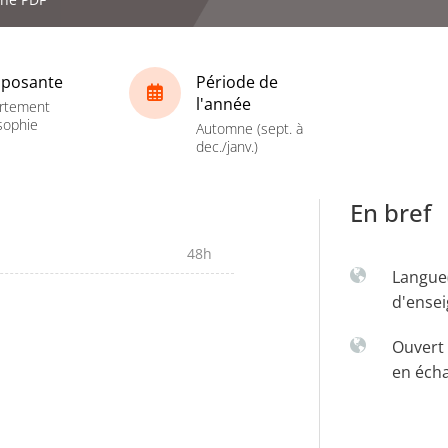
posante
Période de
l'année
rtement
sophie
Automne (sept. à
dec./janv.)
En bref
48h
Langue
d'ense
Ouvert 
en éch