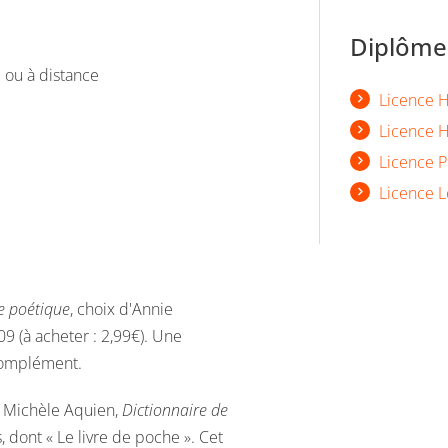
Diplômes
l ou à distance
Licence Hi
Licence H
Licence P
Licence L
e poétique
, choix d'Annie
09 (à acheter : 2,99€). Une
 complément.
: Michèle Aquien,
Dictionnaire de
s, dont « Le livre de poche ». Cet