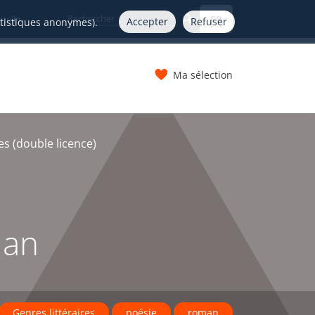
FR
nelle
Accepter
Refuser
atistiques anonymes).
Ma sélection
s
s (double licence)
man
Genres littéraires
poésie
roman