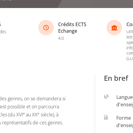
S
Crédits ECTS
Co
Echange
dits
UFR
let
4.0
spe
inf
co
(LL
En bref
Langue
 des genres, on se demandera si
d'ense
 est possible et on parcourra
e
e
cles (du XVI
au XX
siècle), à
Forme
s représentatifs de ces genres.
d'ense