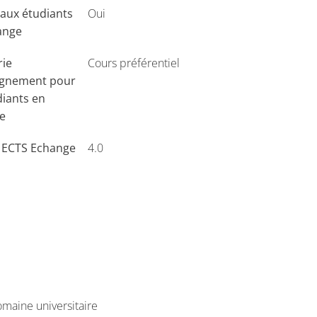
aux étudiants
Oui
ange
rie
Cours préférentiel
ignement pour
diants en
e
s ECTS Echange
4.0
maine universitaire