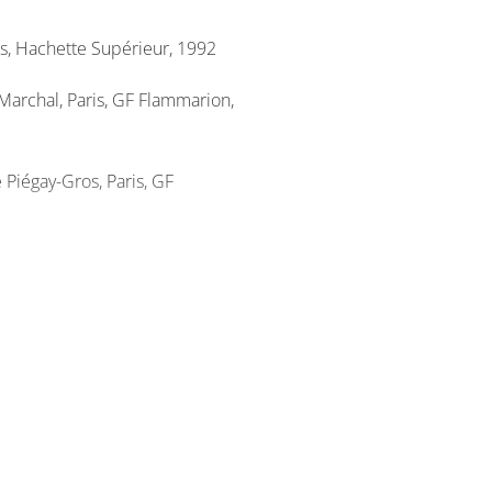
ris, Hachette Supérieur, 1992
Marchal, Paris, GF Flammarion,
 Piégay-Gros, Paris, GF
e poétique
, choix d'Annie
09 (à acheter : 2,99€). Une
 complément.
: Michèle Aquien,
Dictionnaire de
s, dont « Le livre de poche ». Cet
ttres.