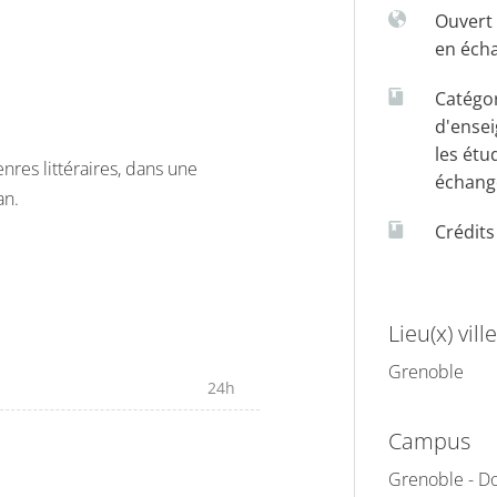
Ouvert 
en éch
Catégo
d'ense
les étu
nres littéraires, dans une
échang
an.
Crédit
Lieu(x) ville
Grenoble
24h
Campus
Grenoble - Do