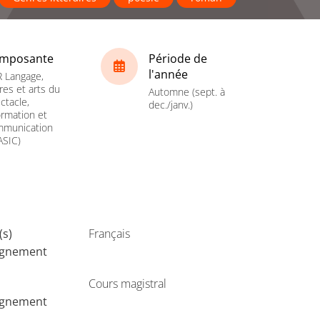
mposante
Période de
l'année
 Langage,
tres et arts du
Automne (sept. à
ctacle,
dec./janv.)
ormation et
mmunication
ASIC)
(s)
Français
ignement
Cours magistral
ignement