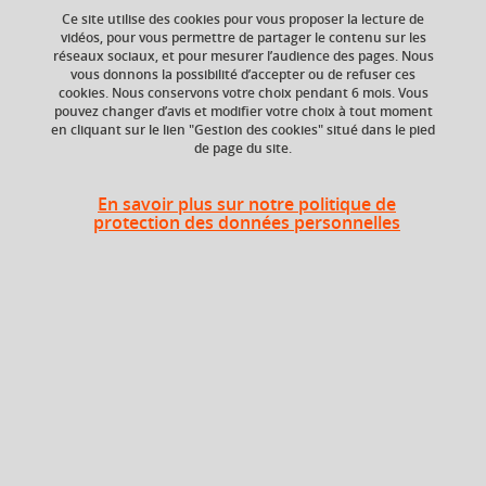
Ce site utilise des cookies pour vous proposer la lecture de
vidéos, pour vous permettre de partager le contenu sur les
réseaux sociaux, et pour mesurer l’audience des pages. Nous
vous donnons la possibilité d’accepter ou de refuser ces
Niveau d'étude
ECTS
cookies. Nous conservons votre choix pendant 6 mois. Vous
Bac +2
3 crédits
pouvez changer d’avis et modifier votre choix à tout moment
en cliquant sur le lien "Gestion des cookies" situé dans le pied
de page du site.
Composante
UFR Langage, lettres
et arts du spectacle,
En savoir plus sur notre politique de
information et
protection des données personnelles
communication
(LLASIC)
Heures d'enseignement
Grec 2 - TD
TD
24h
Période