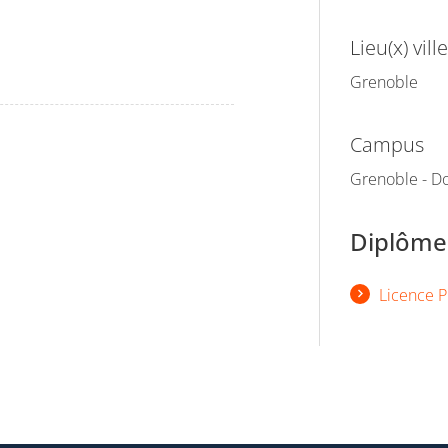
Lieu(x) ville
Grenoble
Campus
Grenoble - Do
Diplômes
Licence P