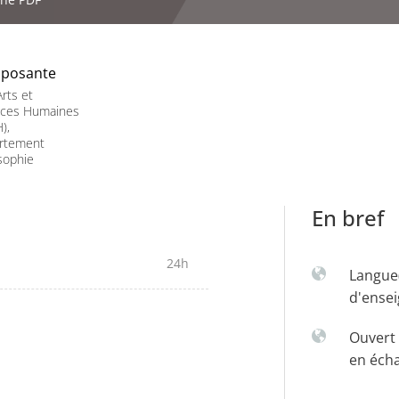
posante
rts et
nces Humaines
),
rtement
sophie
En bref
24h
Langue
d'ense
Ouvert 
en éch