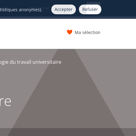
FR
nelle
Accepter
Refuser
atistiques anonymes).
Ma sélection
s
ie du travail universitaire
re