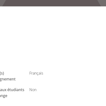
(s)
Français
ignement
aux étudiants
Non
ange