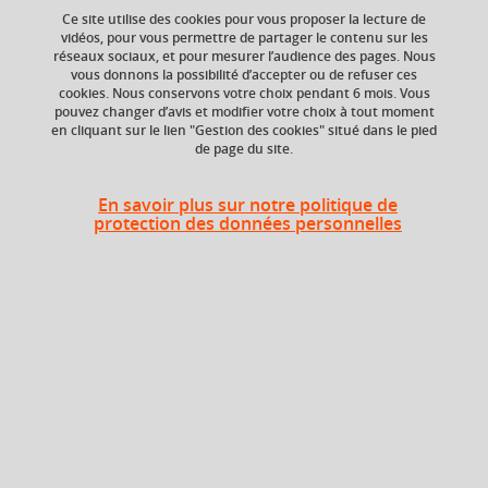
Ce site utilise des cookies pour vous proposer la lecture de
Ajouter à la sélection
Télécharger la fiche PDF
vidéos, pour vous permettre de partager le contenu sur les
réseaux sociaux, et pour mesurer l’audience des pages. Nous
vous donnons la possibilité d’accepter ou de refuser ces
cookies. Nous conservons votre choix pendant 6 mois. Vous
Niveau d'étude
ECTS
pouvez changer d’avis et modifier votre choix à tout moment
en cliquant sur le lien "Gestion des cookies" situé dans le pied
Bac +3
6 crédits
de page du site.
Composante
En savoir plus sur notre politique de
UFR Langage, lettres
protection des données personnelles
et arts du spectacle,
information et
communication
(LLASIC)
Heures d'enseignement
UE Langue et littérature latines -
TD
72h
TD