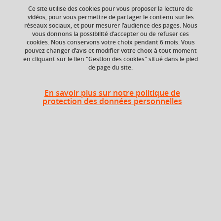
Ce site utilise des cookies pour vous proposer la lecture de
Ajouter à la sélection
Télécharger la fiche PDF
vidéos, pour vous permettre de partager le contenu sur les
réseaux sociaux, et pour mesurer l’audience des pages. Nous
vous donnons la possibilité d’accepter ou de refuser ces
cookies. Nous conservons votre choix pendant 6 mois. Vous
Niveau d'étude
ECTS
pouvez changer d’avis et modifier votre choix à tout moment
en cliquant sur le lien "Gestion des cookies" situé dans le pied
Bac +1
3 crédits
de page du site.
Composante
En savoir plus sur notre politique de
UFR Langage, lettres
protection des données personnelles
et arts du spectacle,
information et
communication
(LLASIC)
Période
Semestre 1
Liste des enseignements