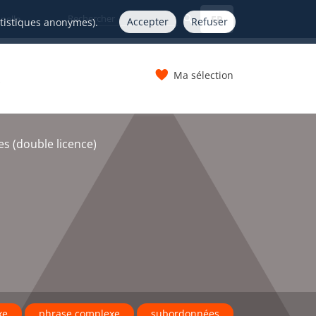
FR
nelle
Accepter
Refuser
atistiques anonymes).
Ma sélection
s
s (double licence)
xe
phrase complexe
subordonnées