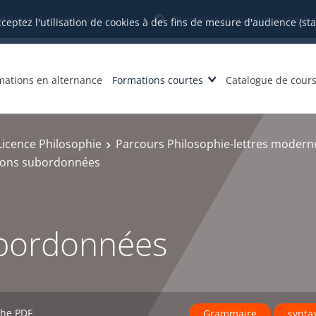
datures et inscriptions
Orientation et insertion profession
cceptez l'utilisation de cookies à des fins de mesure d'audience (st
mations en alternance
Formations courtes
Catalogue de cour
Licence Philosophie
Parcours Philosophie-lettres moderne
ions subordonnées
ubordonnées
che PDF
Grammaire
synta