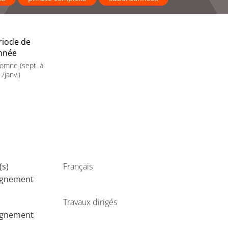
riode de
année
omne (sept. à
./janv.)
(s)
Français
ignement
Travaux dirigés
ignement