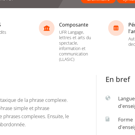
S
Composante
Pé
l'
dits
UFR Langage,
lettres et arts du
Aut
spectacle,
dec
information et
communication
(LLASIC)
En bref
Langue
yntaxique de la phrase complexe.
d'ense
 phrase simple et phrase
e phrases complexes. Ensuite, le
Forme
subordonnée.
d'ense