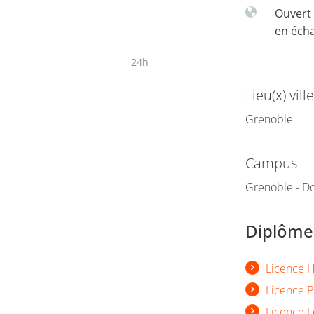
Ouvert 
en éch
24h
Lieu(x) ville
Grenoble
Campus
Grenoble - Do
Diplômes
Licence Hi
Licence P
Licence L