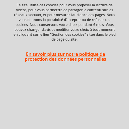
Ce site utilise des cookies pour vous proposer la lecture de
Ajouter à la sélection
Télécharger la fiche PDF
vidéos, pour vous permettre de partager le contenu sur les
réseaux sociaux, et pour mesurer l’audience des pages. Nous
vous donnons la possibilité d’accepter ou de refuser ces
cookies. Nous conservons votre choix pendant 6 mois. Vous
Volume horaire
pouvez changer d’avis et modifier votre choix à tout moment
en cliquant sur le lien "Gestion des cookies" situé dans le pied
24h
de page du site.
En savoir plus sur notre politique de
protection des données personnelles
En bref
Langue(s)
Français
d'enseignement
Ouvert aux
Non
étudiants en
échange