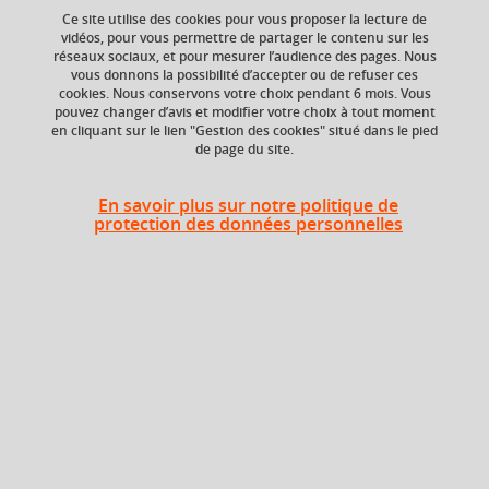
Ce site utilise des cookies pour vous proposer la lecture de
Ajouter à la sélection
Télécharger la fiche PDF
vidéos, pour vous permettre de partager le contenu sur les
réseaux sociaux, et pour mesurer l’audience des pages. Nous
vous donnons la possibilité d’accepter ou de refuser ces
cookies. Nous conservons votre choix pendant 6 mois. Vous
ECTS
Crédits ECTS
pouvez changer d’avis et modifier votre choix à tout moment
Echange
en cliquant sur le lien "Gestion des cookies" situé dans le pied
3 crédits
de page du site.
4.0
Composante
Volume horaire
En savoir plus sur notre politique de
protection des données personnelles
UFR Arts et Sciences
24h
Humaines (ARSH)
Période de l'année
Automne (sept. à
dec./janv.)
Période
Semestre 1