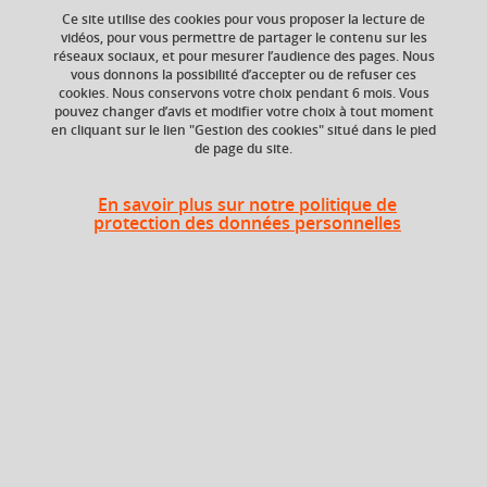
Ce site utilise des cookies pour vous proposer la lecture de
vidéos, pour vous permettre de partager le contenu sur les
réseaux sociaux, et pour mesurer l’audience des pages. Nous
Composante
Période de l'année
vous donnons la possibilité d’accepter ou de refuser ces
UFR Arts et Sciences
Printemps (janv. à
cookies. Nous conservons votre choix pendant 6 mois. Vous
Humaines (ARSH),
avril/mai)
pouvez changer d’avis et modifier votre choix à tout moment
Département
en cliquant sur le lien "Gestion des cookies" situé dans le pied
de page du site.
Philosophie
En savoir plus sur notre politique de
protection des données personnelles
Heures d'enseignement
Philosophie morale - CM
CM
12h
Philosophie morale - TD
TD
12h
Période
Semestre 4