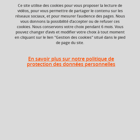
Ce site utilise des cookies pour vous proposer la lecture de
vidéos, pour vous permettre de partager le contenu sur les
Ajouter à la sélection
Télécharger la fiche PDF
réseaux sociaux, et pour mesurer l’audience des pages. Nous
vous donnons la possibilité d’accepter ou de refuser ces
cookies. Nous conservons votre choix pendant 6 mois. Vous
Genres littéraires
théâtre
essai littéraire
pouvez changer d’avis et modifier votre choix à tout moment
en cliquant sur le lien "Gestion des cookies" situé dans le pied
de page du site.
Niveau d'étude
ECTS
En savoir plus sur notre politique de
Bac +1
3 crédits
protection des données personnelles
Crédits ECTS
Composante
Echange
UFR Langage, lettres
et arts du spectacle,
4.0
information et
communication
(LLASIC)
Période de l'année
Printemps (janv. à
avril/mai)