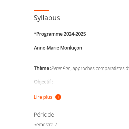
Syllabus
*
Programme 2024-2025
Anne-Marie Monluçon
Thème :
Peter Pan
, approches comparatistes d’
Objectif :
Semestre axé sur l’initiation au commentaire
Lire plus
et images.
Période
Approche comparatiste des oeuvres et analyse 
Semestre 2
différents « états » : fragments de la version or