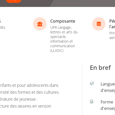
S
Composante
Pé
l'
dits
UFR Langage,
lettres et arts du
Pri
spectacle,
avri
information et
communication
(LLASIC)
En bref
Langue
nfants et pour adolescents dans
d'ense
rsité des formes et des cultures.
térature de jeunesse :
Forme
lecture des œuvres en version
d'ense