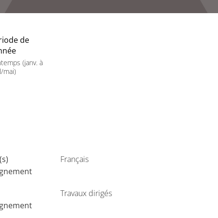
riode de
année
ntemps (janv. à
l/mai)
(s)
Français
ignement
Travaux dirigés
ignement