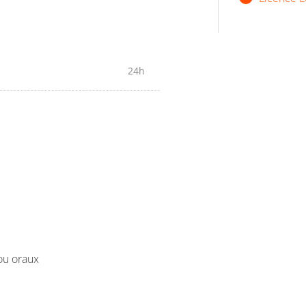
iques et iconographiques, sur
térature de jeunesse.
s dédiées à la Littérature de
24h
/ou oraux