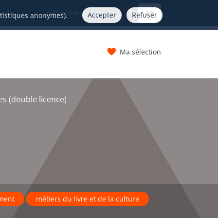
FR
nelle
Accepter
Refuser
atistiques anonymes).
Ma sélection
s
s (double licence)
ment
métiers du livre et de la culture