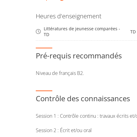
Découverte des ressources littéraires, crit
Heures d'enseignement
papier ou dématérialisées, dédiées à la Lit
Littératures de jeunesse comparées -
Découverte des manifestations et institution
TD
TD
jeunesse.
Pré-requis recommandés
Niveau de français B2.
Contrôle des connaissances
Session 1 : Contrôle continu : travaux écrits et
Session 2 : Écrit et/ou oral