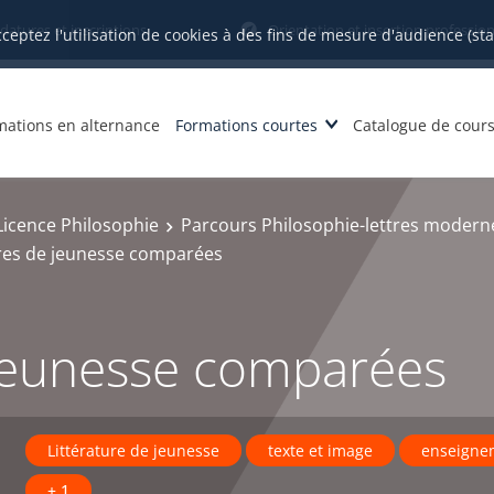
datures et inscriptions
Orientation et insertion profession
cceptez l'utilisation de cookies à des fins de mesure d'audience (st
mations en alternance
Formations courtes
Catalogue de cour
Licence Philosophie
Parcours Philosophie-lettres moderne
ures de jeunesse comparées
 jeunesse comparées
Littérature de jeunesse
texte et image
enseigne
+ 1