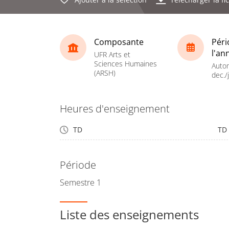
Composante
Péri
l'an
UFR Arts et
Sciences Humaines
Autom
(ARSH)
dec./j
Heures d'enseignement
TD
TD
Période
Semestre 1
Liste des enseignements