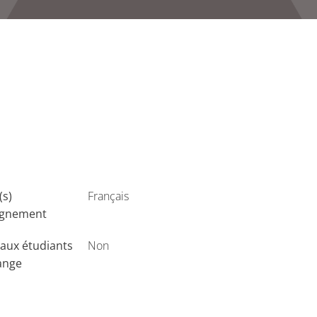
(s)
Français
ignement
aux étudiants
Non
ange