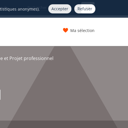
FR
nelle
Accepter
Refuser
atistiques anonymes).
Ma sélection
s
 et Projet professionnel
l