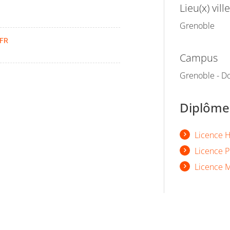
Lieu(x) ville
Grenoble
UFR
Campus
Grenoble - Do
Diplômes
Licence H
Licence P
Licence M