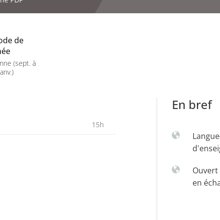
ode de
née
ne (sept. à
anv.)
En bref
15h
Langue
d'ense
Ouvert 
en éch