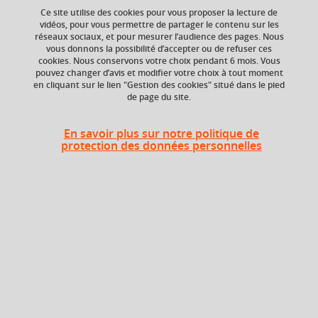
Ce site utilise des cookies pour vous proposer la lecture de
vidéos, pour vous permettre de partager le contenu sur les
réseaux sociaux, et pour mesurer l’audience des pages. Nous
vous donnons la possibilité d’accepter ou de refuser ces
ECTS
Composante
cookies. Nous conservons votre choix pendant 6 mois. Vous
3 crédits
UFR Arts et Sciences
pouvez changer d’avis et modifier votre choix à tout moment
Humaines (ARSH),
en cliquant sur le lien "Gestion des cookies" situé dans le pied
Département
de page du site.
Philosophie
En savoir plus sur notre politique de
Période de l'année
protection des données personnelles
Printemps (janv. à
avril/mai)
Heures d'enseignement
Logique - TD
TD
12h
Logique - CM
CM
12h