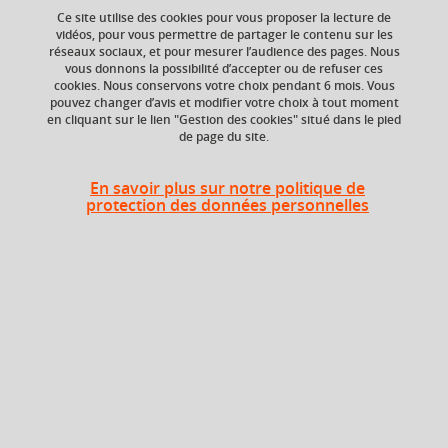
Ce site utilise des cookies pour vous proposer la lecture de
vidéos, pour vous permettre de partager le contenu sur les
Ajouter à la sélection
Télécharger la fiche PDF
réseaux sociaux, et pour mesurer l’audience des pages. Nous
vous donnons la possibilité d’accepter ou de refuser ces
cookies. Nous conservons votre choix pendant 6 mois. Vous
Apprentissage de l’écriture
création littéraire
pouvez changer d’avis et modifier votre choix à tout moment
en cliquant sur le lien "Gestion des cookies" situé dans le pied
écrits académiques
ateliers d’écriture
de page du site.
En savoir plus sur notre politique de
protection des données personnelles
Niveau d'étude
ECTS
Bac +3
1,5 crédits
Composante
UFR Langage, lettres
et arts du spectacle,
information et
communication
(LLASIC)