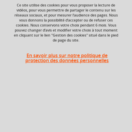
Ce site utilise des cookies pour vous proposer la lecture de
vidéos, pour vous permettre de partager le contenu sur les
réseaux sociaux, et pour mesurer l’audience des pages. Nous
Composante
vous donnons la possibilité d’accepter ou de refuser ces
UFR Arts et Sciences
cookies. Nous conservons votre choix pendant 6 mois. Vous
Humaines (ARSH)
pouvez changer d’avis et modifier votre choix à tout moment
en cliquant sur le lien "Gestion des cookies" situé dans le pied
de page du site.
En savoir plus sur notre politique de
Description
protection des données personnelles
ETC ou langue ou sport ou options UFR ARSH
Heures d'enseignement
Option - TD
TD
24h
Période