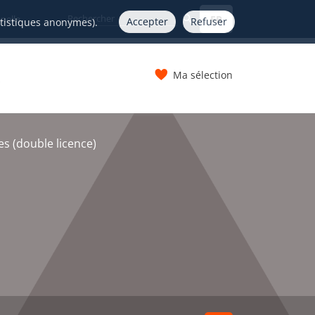
FR
nelle
Accepter
Refuser
atistiques anonymes).
Ma sélection
s
s (double licence)