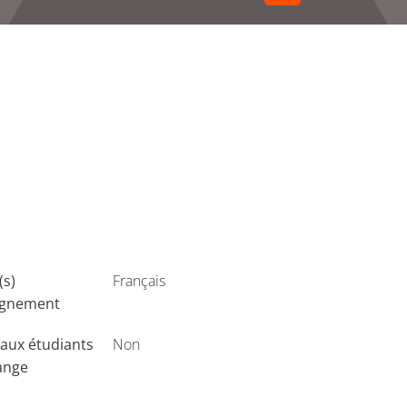
(s)
Français
ignement
aux étudiants
Non
ange