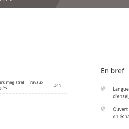
En bref
rs magistral - Travaux
24h
igés
Langue
d'ense
Ouvert 
en éch