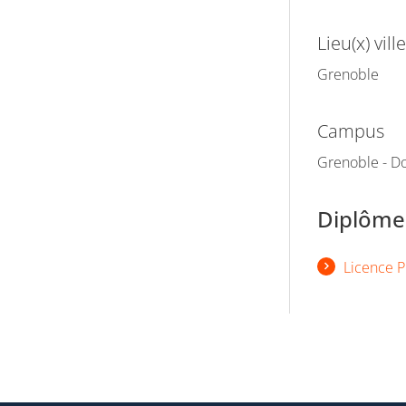
Lieu(x) ville
Grenoble
Campus
Grenoble - Do
Diplômes
Licence P