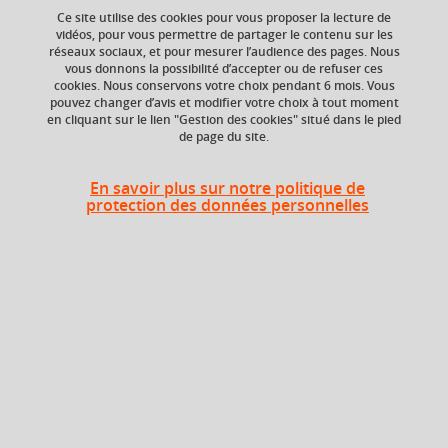
Ce site utilise des cookies pour vous proposer la lecture de
Ajouter à la sélection
Télécharger la fiche PDF
vidéos, pour vous permettre de partager le contenu sur les
réseaux sociaux, et pour mesurer l’audience des pages. Nous
vous donnons la possibilité d’accepter ou de refuser ces
cookies. Nous conservons votre choix pendant 6 mois. Vous
Niveau d'étude
ECTS
pouvez changer d’avis et modifier votre choix à tout moment
en cliquant sur le lien "Gestion des cookies" situé dans le pied
Bac +1
6 crédits
de page du site.
Composante
Période de l'année
En savoir plus sur notre politique de
UFR Langage, lettres
Printemps (janv. à
protection des données personnelles
et arts du spectacle,
avril/mai)
information et
communication
(LLASIC)
Heures d'enseignement
UE Langue latine et langue
TD
72h
grecque - TD