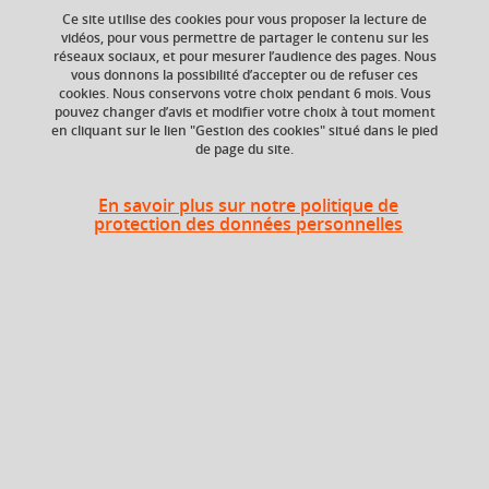
Ce site utilise des cookies pour vous proposer la lecture de
vidéos, pour vous permettre de partager le contenu sur les
réseaux sociaux, et pour mesurer l’audience des pages. Nous
ECTS
Composante
vous donnons la possibilité d’accepter ou de refuser ces
3 crédits
UFR Arts et Sciences
cookies. Nous conservons votre choix pendant 6 mois. Vous
Humaines (ARSH),
pouvez changer d’avis et modifier votre choix à tout moment
Département
en cliquant sur le lien "Gestion des cookies" situé dans le pied
de page du site.
Philosophie
Période de l'année
En savoir plus sur notre politique de
Printemps (janv. à
protection des données personnelles
avril/mai)
Description
Options internes UFR ARSH ou ETC ou langue ou sport