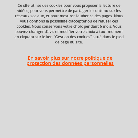
Ce site utilise des cookies pour vous proposer la lecture de
vidéos, pour vous permettre de partager le contenu sur les
réseaux sociaux, et pour mesurer l’audience des pages. Nous
vous donnons la possibilité d’accepter ou de refuser ces
ECTS
Composante
cookies. Nous conservons votre choix pendant 6 mois. Vous
3 crédits
UFR Arts et Sciences
pouvez changer d’avis et modifier votre choix à tout moment
Humaines (ARSH),
en cliquant sur le lien "Gestion des cookies" situé dans le pied
Département
de page du site.
Philosophie
En savoir plus sur notre politique de
Période de l'année
protection des données personnelles
Automne (sept. à
dec./janv.)
Heures d'enseignement
UE Histoire de la philosophie -
TD
24h
TD
UE Histoire de la philosophie -
CM
24h
CM