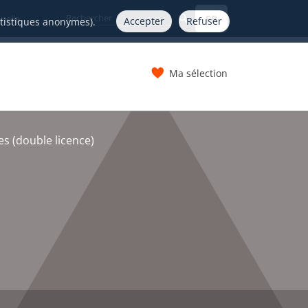
FR
nelle
Accepter
Refuser
atistiques anonymes).
Ma sélection
s
s (double licence)