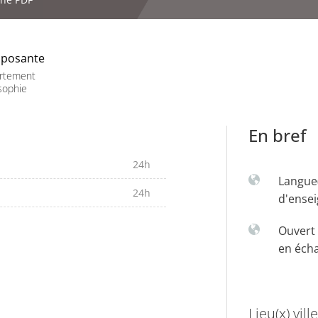
posante
rtement
sophie
En bref
24h
Langue
24h
d'ense
Ouvert 
en éch
Lieu(x) ville