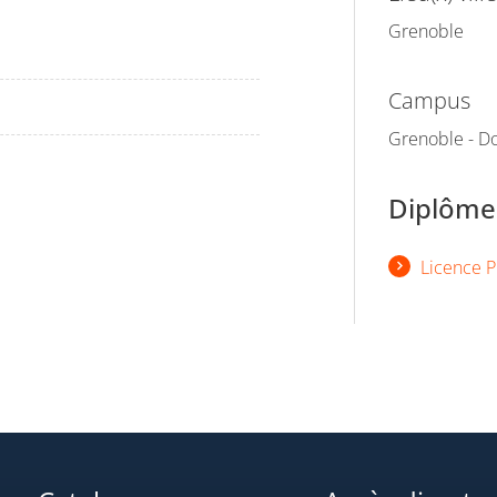
Grenoble
Campus
Grenoble - Do
Diplômes
Licence P