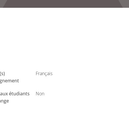
(s)
Français
ignement
aux étudiants
Non
ange