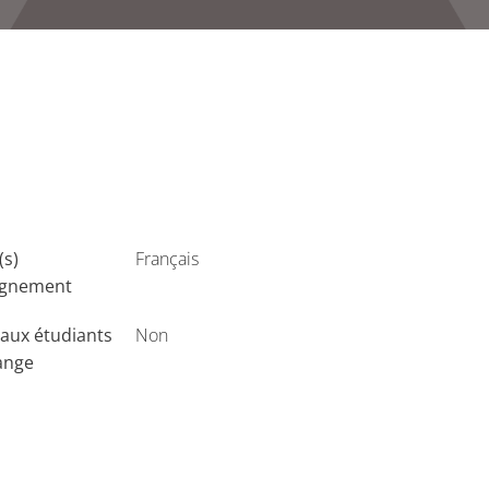
(s)
Français
ignement
aux étudiants
Non
ange