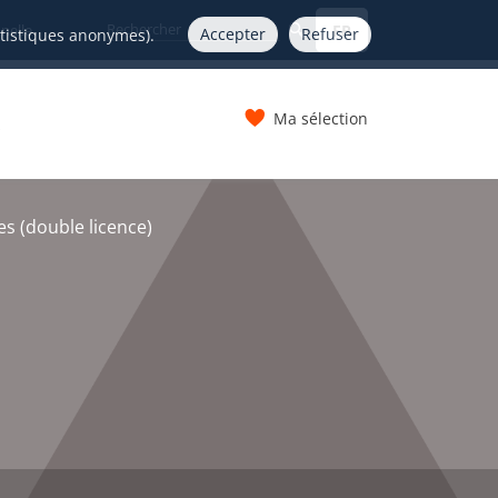
FR
nelle
Accepter
Refuser
atistiques anonymes).
Ma sélection
s
es (double licence)