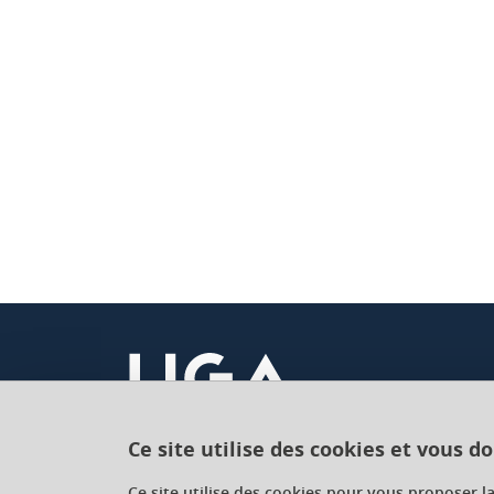
Ce site utilise des cookies et vous d
Université Grenoble Alpes
Ce site utilise des cookies pour vous proposer l