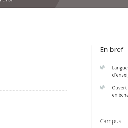
En bref
Langue
d'ense
Ouvert 
en éch
Campus