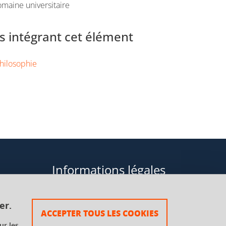
maine universitaire
 intégrant cet élément
hilosophie
Informations légales
Données personnelles
er.
ACCEPTER TOUS LES COOKIES
Plan du site
ur les