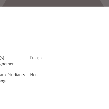
(s)
Français
ignement
aux étudiants
Non
ange