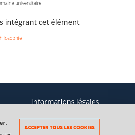
maine universitaire
 intégrant cet élément
hilosophie
Informations légales
Données personnelles
er.
ACCEPTER TOUS LES COOKIES
Plan du site
ur les