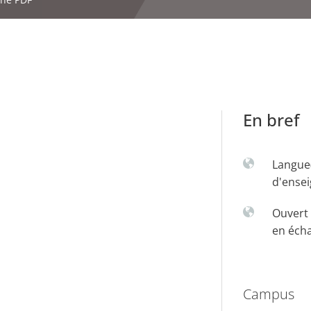
En bref
Langue
d'ense
Ouvert 
en éch
Campus