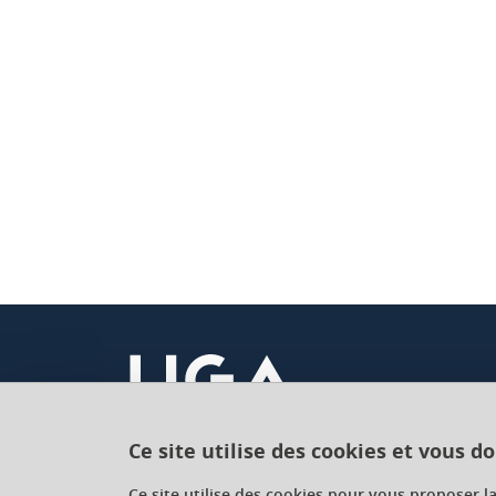
Ce site utilise des cookies et vous d
Université Grenoble Alpes
Ce site utilise des cookies pour vous proposer l