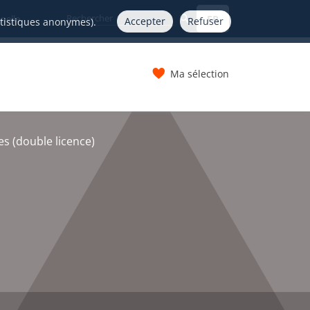
FR
nelle
Accepter
Refuser
atistiques anonymes).
Ma sélection
s
es (double licence)