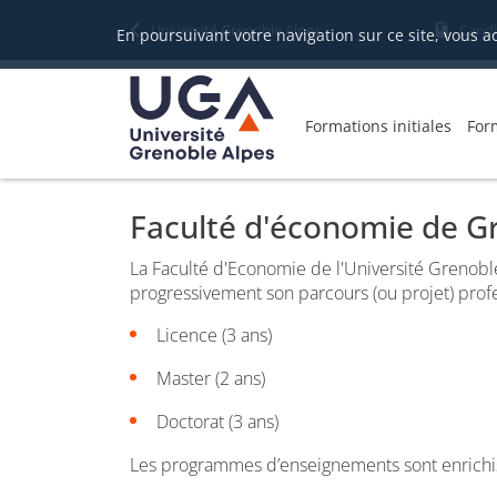
Gestion des cookies
Université Grenoble Alpes
Candi
En poursuivant votre navigation sur ce site, vous a
Formations initiales
For
Faculté d'économie de G
La Faculté d'Economie de l'Université Grenobl
progressivement son parcours (ou projet) profe
Licence (3 ans)
Master (2 ans)
Doctorat (3 ans)
Les programmes d’enseignements sont enrichis