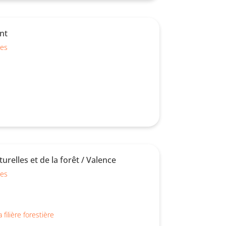
nt
ues
relles et de la forêt / Valence
ues
filière forestière