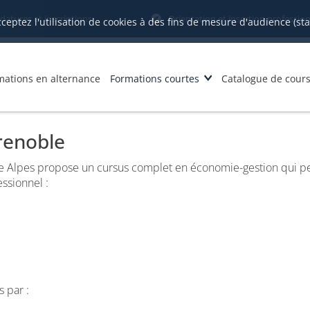
datures et inscriptions
Orientation et insertion profession
cceptez l'utilisation de cookies à des fins de mesure d'audience (st
mations en alternance
Formations courtes
Catalogue de cour
renoble
e Alpes propose un cursus complet en économie-gestion qui per
ssionnel :
 par :