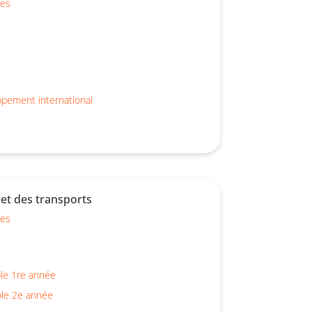
ues
ppement international
et des transports
ues
le 1re année
ble 2e année