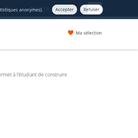
FR
nelle
Accepter
Refuser
atistiques anonymes).
Ma sélection
s
met à l’étudiant de construire