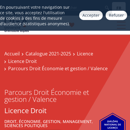
En poursuivant votre navigation sur
FR
Aller à
ce site, vous acceptez l'utilisation
Accepter
Refuser
de cookies à des fins de mesure
d'audience (statistiques anonymes).
Accueil
Catalogue 2021-2025
Licence
Licence Droit
Parcours Droit Économie et gestion / Valence
Parcours Droit Économie et
gestion / Valence
Licence Droit
DROIT, ÉCONOMIE, GESTION, MANAGEMENT,
SCIENCES POLITIQUES