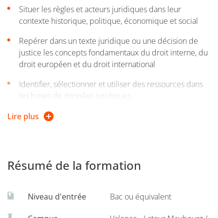
juridique.
Situer les règles et acteurs juridiques dans leur
contexte historique, politique, économique et social
Repérer dans un texte juridique ou une décision de
justice les concepts fondamentaux du droit interne, du
droit européen et du droit international
Identifier, sélectionner et utiliser des ressources dans
les bases de données juridiques
Analyser un texte juridique en identifiant sa source, sa
Lire plus
structure, sa valeur et sa portée
Analyser une décision de justice en identifiant les
règles de droit applicables, la qualification juridique
Résumé de la formation
des faits, la procédure, le type de recours ainsi que son
sens, sa valeur et sa portée
Niveau d'entrée
Bac ou équivalent
Identifier les modes de règlement juridictionnels ou
non juridictionnels des litiges