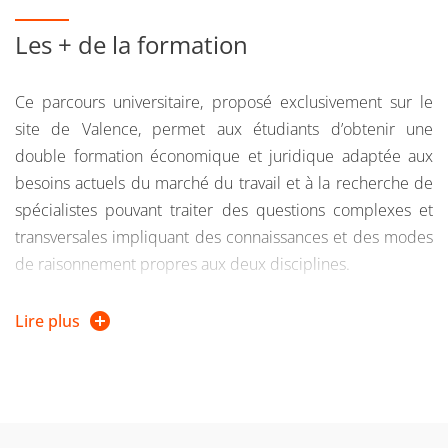
droit et l’économie présentent le même attrait et qui
Les + de la formation
possèdent une grande curiosité intellectuelle permettant
de combiner les approches économiques et juridiques, de
grandes capacités rédactionnelles et la capacité à
Ce parcours universitaire, proposé exclusivement sur le
appréhender les outils mathématiques et statistiques de
site de Valence, permet aux étudiants d’obtenir une
l’économie et de la gestion.
double formation économique et juridique adaptée aux
besoins actuels du marché du travail et à la recherche de
spécialistes pouvant traiter des questions complexes et
transversales impliquant des connaissances et des modes
de raisonnement propres aux deux disciplines.
Cette licence, assez peu répandue en France, conduit à la
Lire plus
délivrance de deux licences et permet aux étudiants
d’acquérir un certain nombre de compétences
particulièrement utiles dans la poursuite de leurs études
et leur vie professionnelle future (anglais juridique ou