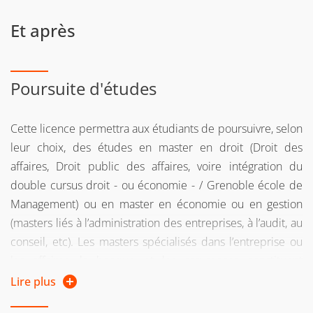
économique, certification C2i notamment).
Et après
Poursuite d'études
Cette licence permettra aux étudiants de poursuivre, selon
leur choix, des études en master en droit (Droit des
affaires, Droit public des affaires, voire intégration du
double cursus droit - ou économie - / Grenoble école de
Management) ou en master en économie ou en gestion
(masters liés à l’administration des entreprises, à l’audit, au
conseil, etc). Les masters spécialisés dans l’entreprise ou
les affaires, la banque et les assurances constituent
également des débouchés pour ce parcours bi-
Lire plus
disciplinaire.