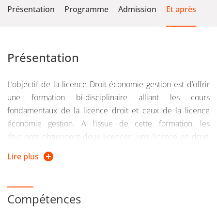
Présentation
Programme
Admission
Et après
Présentation
L’objectif de la licence Droit économie gestion est d’offrir
une formation bi-disciplinaire alliant les cours
fondamentaux de la licence droit et ceux de la licence
économie gestion. A l’issue de cette formation, les
étudiants obtiennent deux licences: une licence en droit,
délivrée par la Faculté de droit; une licence économie
Lire plus
gestion, délivrée par la Faculté d’économie.
Les étudiants inscrits dans cette double licence acquièrent
Compétences
les compétences spécialisées relatives au fonctionnement
de l’entreprise et de son environnement économique et