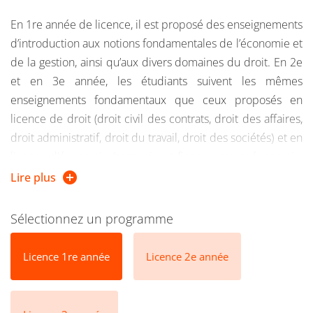
En 1re année de licence, il est proposé des enseignements
d’introduction aux notions fondamentales de l’économie et
de la gestion, ainsi qu’aux divers domaines du droit. En 2e
et en 3e année, les étudiants suivent les mêmes
enseignements fondamentaux que ceux proposés en
licence de droit (droit civil des contrats, droit des affaires,
droit administratif, droit du travail, droit des sociétés) et en
licence d’économie (monnaie et finance, macroéconomie,
microéconomie, économie internationale et économie
Lire plus
industrielle). Ce parcours offre également au cours des 3
années des enseignements spécialisés adaptés au
Sélectionnez un programme
caractère bi-disciplinaire du parcours : analyse
économique du droit, droit économique, droit de la
Licence 1re année
Licence 2e année
réglementation économique, économie de la régulation,
droit fiscal des entreprises, droit de la concurrence,
économie du travail etc.