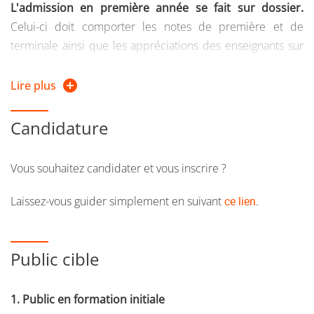
L'admission en première année se fait sur dossier.
Celui-ci doit comporter les notes de première et de
terminale ainsi que les appréciations des enseignants sur
ces deux années. Le parcours Droit économie gestion ne
peut pas être intégré en deuxième et troisième année de
Lire plus
licence.
Candidature
Vous souhaitez candidater et vous inscrire ?
Laissez-vous guider simplement en suivant
ce lien
.
Public cible
1. Public en formation initiale