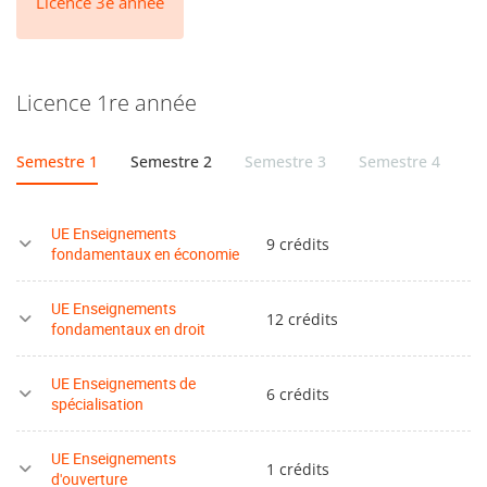
Licence 3e année
A la fin de chaque semestre, les étudiants qui le souhaitent
peuvent basculer en licence de droit générale ou en
Licence 1re année
licence d’économie-gestion générale.
Semestre 1
Semestre 2
Semestre 3
Semestre 4
S
UE Enseignements
9 crédits
fondamentaux en économie
UE Enseignements
12 crédits
fondamentaux en droit
UE Enseignements de
6 crédits
spécialisation
UE Enseignements
1 crédits
d'ouverture