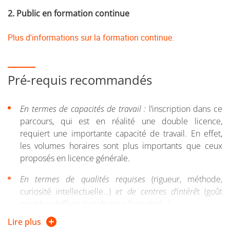
2. Public en formation continue
Plus d'informations sur la formation continue.
Pré-requis recommandés
En termes de capacités de travail :
l’inscription dans ce
parcours, qui est en réalité une double licence,
requiert une importante capacité de travail. En effet,
les volumes horaires sont plus importants que ceux
proposés en licence générale.
En termes de qualités requises
(rigueur, méthode,
curiosité intellectuelle…)
et de centres d’intérê
t (goût
pour les chiffres, intérêt pour l’actualité…)
Lire plus
Ce parcours est destiné aux étudiants pour lesquels le