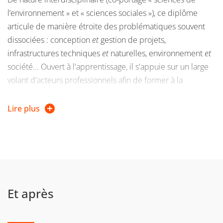
l’environnement » et « sciences sociales »), ce diplôme
articule de manière étroite des problématiques souvent
dissociées : conception
et
gestion de projets,
infrastructures techniques
et
naturelles, environnement
et
société... Ouvert à l'apprentissage, il s'appuie sur un large
volant d'acteurs professionnels afin de former à la
conduite de projets hydrauliques étendus et complets
(conception, réalisation, surveillance, évaluation). Il
Lire plus
contribue enfin au développement de diagnostics,
d’études et de travaux cherchant explicitement à intégrer
le petit et le grand cycle de l’eau.
Et après