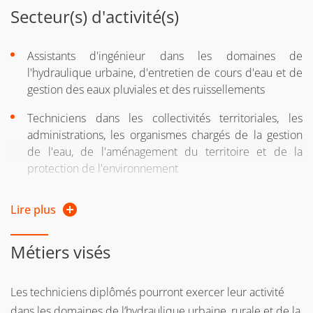
Secteur(s) d'activité(s)
Assistants d'ingénieur dans les domaines de
l'hydraulique urbaine, d'entretien de cours d'eau et de
gestion des eaux pluviales et des ruissellements
Techniciens dans les collectivités territoriales, les
administrations, les organismes chargés de la gestion
de l'eau, de l'aménagement du territoire et de la
protection de l'environnement
Assistants de chargé de mission au sein d'agences de
Lire plus
l'eau, de l'ONEMA et d'ONG oeuvrant à l'international
(pouvant évoluer vers un poste de chargé d'études
économiques)
Métiers visés
Les techniciens diplômés pourront exercer leur activité
dans les domaines de l’hydraulique urbaine, rurale et de la