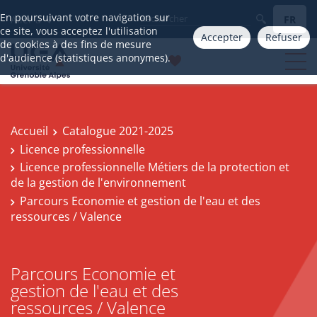
En poursuivant votre navigation sur
FR
Aller à
ce site, vous acceptez l'utilisation
Accepter
Refuser
de cookies à des fins de mesure
d'audience (statistiques anonymes).
Accueil
Catalogue 2021-2025
Licence professionnelle
Licence professionnelle Métiers de la protection et
de la gestion de l'environnement
Parcours Economie et gestion de l'eau et des
ressources / Valence
Parcours Economie et
gestion de l'eau et des
ressources / Valence