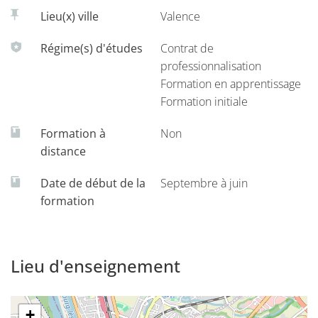
à une gestion soutenable de l’eau, appréhendée à travers
Lieu(x) ville
Valence
ses différents usages. Face aux multiples contraintes
Régime(s) d'études
Contrat de
(notamment climatiques), il s’agit d’interroger le potentiel
professionnalisation
transformateur des transitions hydriques (agroécologie,
Formation en apprentissage
ingénierie aquatique, gestion patrimoniale des
Formation initiale
infrastructures, innovations socio-techniques…)
Formation à
Non
distance
Date de début de la
Septembre à juin
formation
Lieu d'enseignement
+