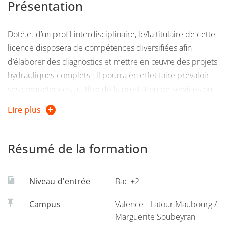
Présentation
Doté.e. d’un profil interdisciplinaire, le/la titulaire de cette
licence disposera de compétences diversifiées afin
d’élaborer des diagnostics et mettre en œuvre des projets
hydrauliques complets : il pourra en effet faire prévaloir
ses compétences, au titre de la prestation de services ou
de la maîtrise d’ouvrage, à la fois dans la compréhension
Lire plus
de la diversité des enjeux hydriques (eaux urbaine,
agricole, énergétique, environnementale…) mais aussi dans
la conception, la réalisation et l’évaluation de projets
Résumé de la formation
hydrauliques eux-mêmes (transitions socio-écologiques)
Niveau d'entrée
Bac +2
En plaçant « l'économie au service de l’eau » mais aussi «
l’eau au service de l’économie», ce parcours se donne pour
Campus
Valence - Latour Maubourg /
objectif de former des acteurs du développement
Marguerite Soubeyran
territorial œuvrant, tant sur le plan national qu’international,